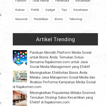
Fashion
Obat Herbal
Pariwisata
Kecantikan
Kuliner
Politik
Gadget
Tips
Kesehatan
i
Nasional
Pendidikan
Bisnis
Teknologi
Artikel Trending
Panduan Memilih Platform Media Sosial
untuk Bisnis Anda: Temukan Solusi
Bersama Rajakomen.com untuk Jasa
Social Media Management yang Efektif
Meningkatkan Efektivitas Bisnis Anda
n
Melalui Jasa Manajemen Sosial Media dan
Analisis Performa Kampanye Media Sosial
.
di Rajakomen.com
Meningkatkan Popularitas Melalui Sosmed:
Temukan Strategi Salon Kecantikan yang
Efektif di Rajakomen.com
n