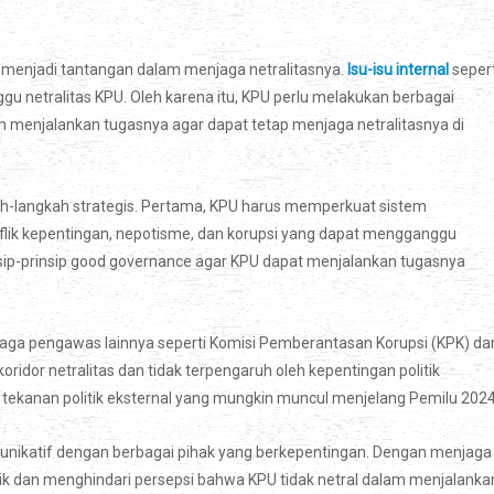
g menjadi tantangan dalam menjaga netralitasnya.
Isu-isu internal
sepert
gu netralitas KPU. Oleh karena itu, KPU perlu melakukan berbagai
m menjalankan tugasnya agar dapat tetap menjaga netralitasnya di
h-langkah strategis. Pertama, KPU harus memperkuat sistem
ik kepentingan, nepotisme, dan korupsi yang dapat mengganggu
nsip-prinsip good governance agar KPU dapat menjalankan tugasnya
ga pengawas lainnya seperti Komisi Pemberantasan Korupsi (KPK) da
or netralitas dan tidak terpengaruh oleh kepentingan politik
ekanan politik eksternal yang mungkin muncul menjelang Pemilu 2024
nikatif dengan berbagai pihak yang berkepentingan. Dengan menjaga
lik dan menghindari persepsi bahwa KPU tidak netral dalam menjalanka