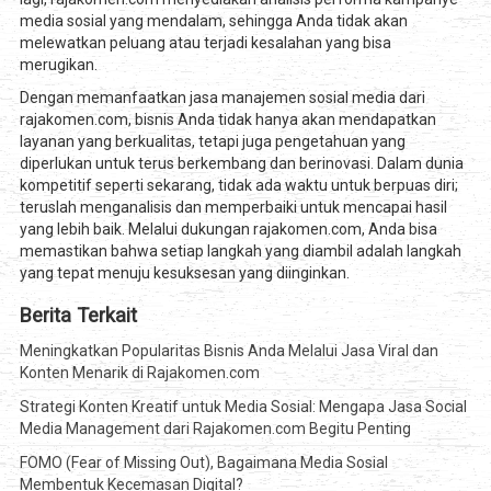
media sosial yang mendalam, sehingga Anda tidak akan
melewatkan peluang atau terjadi kesalahan yang bisa
merugikan.
Dengan memanfaatkan jasa manajemen sosial media dari
rajakomen.com, bisnis Anda tidak hanya akan mendapatkan
layanan yang berkualitas, tetapi juga pengetahuan yang
diperlukan untuk terus berkembang dan berinovasi. Dalam dunia
kompetitif seperti sekarang, tidak ada waktu untuk berpuas diri;
teruslah menganalisis dan memperbaiki untuk mencapai hasil
yang lebih baik. Melalui dukungan rajakomen.com, Anda bisa
memastikan bahwa setiap langkah yang diambil adalah langkah
yang tepat menuju kesuksesan yang diinginkan.
Berita Terkait
Meningkatkan Popularitas Bisnis Anda Melalui Jasa Viral dan
Konten Menarik di Rajakomen.com
Strategi Konten Kreatif untuk Media Sosial: Mengapa Jasa Social
Media Management dari Rajakomen.com Begitu Penting
FOMO (Fear of Missing Out), Bagaimana Media Sosial
Membentuk Kecemasan Digital?