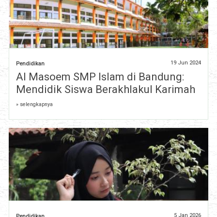
19 Jun 2024
Pendidikan
Al Masoem SMP Islam di Bandung:
Mendidik Siswa Berakhlakul Karimah
» selengkapnya
5 Jan 2026
Pendidikan