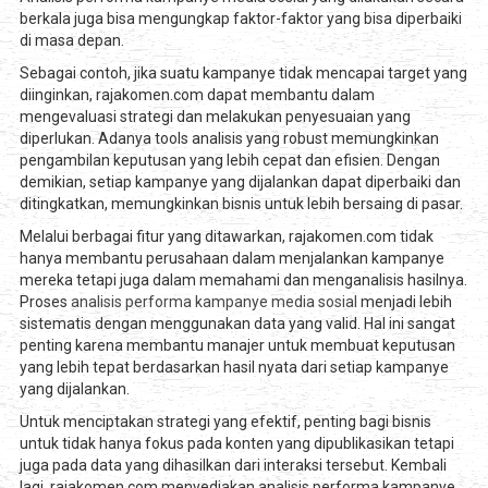
berkala juga bisa mengungkap faktor-faktor yang bisa diperbaiki
di masa depan.
Sebagai contoh, jika suatu kampanye tidak mencapai target yang
diinginkan, rajakomen.com dapat membantu dalam
mengevaluasi strategi dan melakukan penyesuaian yang
diperlukan. Adanya tools analisis yang robust memungkinkan
pengambilan keputusan yang lebih cepat dan efisien. Dengan
demikian, setiap kampanye yang dijalankan dapat diperbaiki dan
ditingkatkan, memungkinkan bisnis untuk lebih bersaing di pasar.
Melalui berbagai fitur yang ditawarkan, rajakomen.com tidak
hanya membantu perusahaan dalam menjalankan kampanye
mereka tetapi juga dalam memahami dan menganalisis hasilnya.
Proses
analisis performa kampanye media sosial
menjadi lebih
sistematis dengan menggunakan data yang valid. Hal ini sangat
penting karena membantu manajer untuk membuat keputusan
yang lebih tepat berdasarkan hasil nyata dari setiap kampanye
yang dijalankan.
Untuk menciptakan strategi yang efektif, penting bagi bisnis
untuk tidak hanya fokus pada konten yang dipublikasikan tetapi
juga pada data yang dihasilkan dari interaksi tersebut. Kembali
lagi, rajakomen.com menyediakan analisis performa kampanye