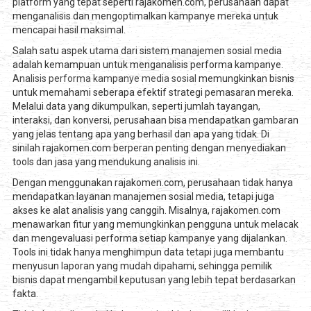
platform yang tepat seperti rajakomen.com, perusahaan dapat
menganalisis dan mengoptimalkan kampanye mereka untuk
mencapai hasil maksimal.
Salah satu aspek utama dari sistem manajemen sosial media
adalah kemampuan untuk menganalisis performa kampanye.
Analisis performa kampanye media sosial
memungkinkan bisnis
untuk memahami seberapa efektif strategi pemasaran mereka.
Melalui data yang dikumpulkan, seperti jumlah tayangan,
interaksi, dan konversi, perusahaan bisa mendapatkan gambaran
yang jelas tentang apa yang berhasil dan apa yang tidak. Di
sinilah rajakomen.com berperan penting dengan menyediakan
tools dan jasa yang mendukung analisis ini.
Dengan menggunakan rajakomen.com, perusahaan tidak hanya
mendapatkan layanan manajemen sosial media, tetapi juga
akses ke alat analisis yang canggih. Misalnya, rajakomen.com
menawarkan fitur yang memungkinkan pengguna untuk melacak
dan mengevaluasi performa setiap kampanye yang dijalankan.
Tools ini tidak hanya menghimpun data tetapi juga membantu
menyusun laporan yang mudah dipahami, sehingga pemilik
bisnis dapat mengambil keputusan yang lebih tepat berdasarkan
fakta.