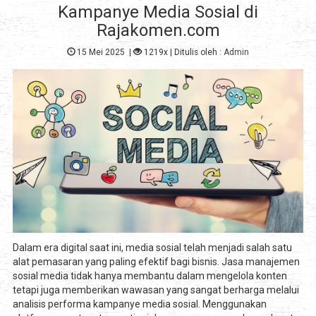
Kampanye Media Sosial di
Rajakomen.com
15 Mei 2025
|
1219x
| Ditulis oleh :
Admin
Dalam era digital saat ini, media sosial telah menjadi salah satu
alat pemasaran yang paling efektif bagi bisnis. Jasa manajemen
sosial media tidak hanya membantu dalam mengelola konten
tetapi juga memberikan wawasan yang sangat berharga melalui
analisis performa kampanye media sosial. Menggunakan