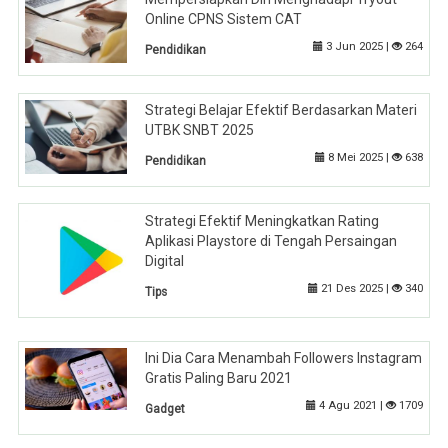
Online CPNS Sistem CAT
3 Jun 2025 |
264
Pendidikan
Strategi Belajar Efektif Berdasarkan Materi
UTBK SNBT 2025
8 Mei 2025 |
638
Pendidikan
Strategi Efektif Meningkatkan Rating
Aplikasi Playstore di Tengah Persaingan
Digital
21 Des 2025 |
340
Tips
Ini Dia Cara Menambah Followers Instagram
Gratis Paling Baru 2021
4 Agu 2021 |
1709
Gadget