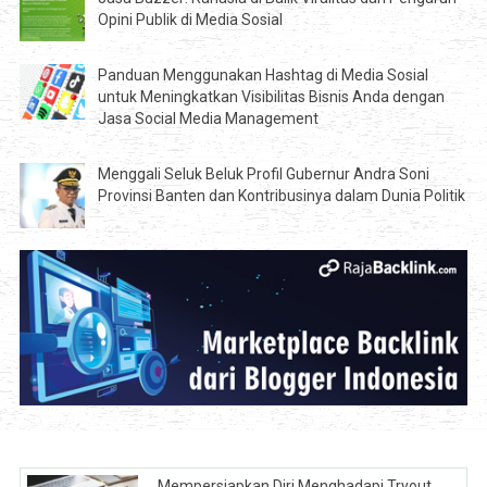
Opini Publik di Media Sosial
Panduan Menggunakan Hashtag di Media Sosial
untuk Meningkatkan Visibilitas Bisnis Anda dengan
Jasa Social Media Management
Menggali Seluk Beluk Profil Gubernur Andra Soni
Provinsi Banten dan Kontribusinya dalam Dunia Politik
Mempersiapkan Diri Menghadapi Tryout