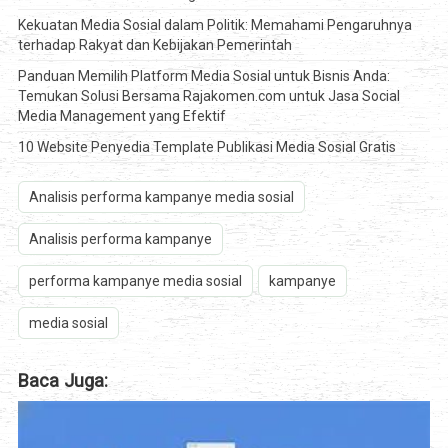
Kekuatan Media Sosial dalam Politik: Memahami Pengaruhnya
terhadap Rakyat dan Kebijakan Pemerintah
Panduan Memilih Platform Media Sosial untuk Bisnis Anda:
Temukan Solusi Bersama Rajakomen.com untuk Jasa Social
Media Management yang Efektif
10 Website Penyedia Template Publikasi Media Sosial Gratis
Analisis performa kampanye media sosial
Analisis performa kampanye
performa kampanye media sosial
kampanye
media sosial
Baca Juga: