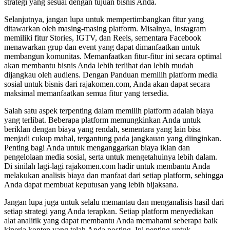
strategi yang sesuai dengan tujuan bisnis Anda.
Selanjutnya, jangan lupa untuk mempertimbangkan fitur yang
ditawarkan oleh masing-masing platform. Misalnya, Instagram
memiliki fitur Stories, IGTV, dan Reels, sementara Facebook
menawarkan grup dan event yang dapat dimanfaatkan untuk
membangun komunitas. Memanfaatkan fitur-fitur ini secara optimal
akan membantu bisnis Anda lebih terlihat dan lebih mudah
dijangkau oleh audiens. Dengan Panduan memilih platform media
sosial untuk bisnis dari rajakomen.com, Anda akan dapat secara
maksimal memanfaatkan semua fitur yang tersedia.
Salah satu aspek terpenting dalam memilih platform adalah biaya
yang terlibat. Beberapa platform memungkinkan Anda untuk
beriklan dengan biaya yang rendah, sementara yang lain bisa
menjadi cukup mahal, tergantung pada jangkauan yang diinginkan.
Penting bagi Anda untuk menganggarkan biaya iklan dan
pengelolaan media sosial, serta untuk mengetahuinya lebih dalam.
Di sinilah lagi-lagi rajakomen.com hadir untuk membantu Anda
melakukan analisis biaya dan manfaat dari setiap platform, sehingga
Anda dapat membuat keputusan yang lebih bijaksana.
Jangan lupa juga untuk selalu memantau dan menganalisis hasil dari
setiap strategi yang Anda terapkan. Setiap platform menyediakan
alat analitik yang dapat membantu Anda memahami seberapa baik
kinerja konten yang telah Anda posting. Ini penting untuk