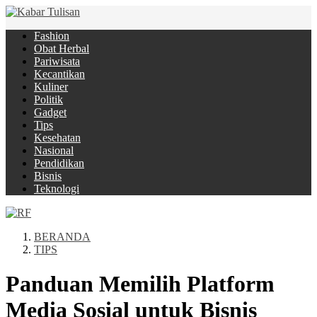
Fashion
Obat Herbal
Pariwisata
Kecantikan
Kuliner
Politik
Gadget
Tips
Kesehatan
Nasional
Pendidikan
Bisnis
Teknologi
BERANDA
TIPS
Panduan Memilih Platform
Media Sosial untuk Bisnis