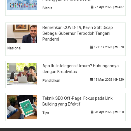
27 Apr 2025 |
437
Bisnis
Remehkan COVID-19, Kevin Stitt Dicap
Sebagai Gubernur Terbodoh Tangani
Pandemi
12 Des 2023 |
570
Nasional
Apa Itu Intelegensi Umum? Hubungannya
dengan Kreativitas
15 Mar 2025 |
529
Pendidikan
Teknik SEO Off-Page: Fokus pada Link
Building yang Efektif
28 Apr 2025 |
310
Tips