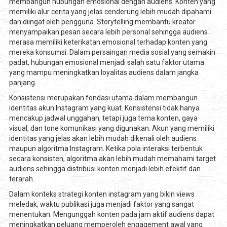
membangun hubungan emosional dengan audiens. Konten yang
memiliki alur cerita yang jelas cenderung lebih mudah dipahami
dan diingat oleh pengguna. Storytelling membantu kreator
menyampaikan pesan secara lebih personal sehingga audiens
merasa memiliki keterikatan emosional terhadap konten yang
mereka konsumsi. Dalam persaingan media sosial yang semakin
padat, hubungan emosional menjadi salah satu faktor utama
yang mampu meningkatkan loyalitas audiens dalam jangka
panjang.
Konsistensi merupakan fondasi utama dalam membangun
identitas akun Instagram yang kuat. Konsistensi tidak hanya
mencakup jadwal unggahan, tetapi juga tema konten, gaya
visual, dan tone komunikasi yang digunakan. Akun yang memiliki
identitas yang jelas akan lebih mudah dikenali oleh audiens
maupun algoritma Instagram. Ketika pola interaksi terbentuk
secara konsisten, algoritma akan lebih mudah memahami target
audiens sehingga distribusi konten menjadi lebih efektif dan
terarah.
Dalam konteks strategi konten instagram yang bikin views
meledak, waktu publikasi juga menjadi faktor yang sangat
menentukan. Mengunggah konten pada jam aktif audiens dapat
meningkatkan peluang memperoleh engagement awal yang