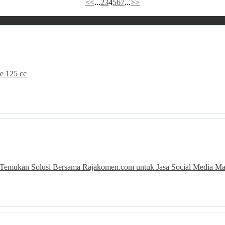
<<
...
2
3
4
5
6
7
...
>>
e 125 cc
: Temukan Solusi Bersama Rajakomen.com untuk Jasa Social Media Ma