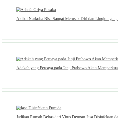
Akibat Narkoba Bisa Sangat Merusak Diri dan Lingkungan, 
Adakah yang Percaya pada Janji Prabowo Akan Memperku
Jadikan Rumah Bebas dari Virus Dengan Jasa Disinfektan d