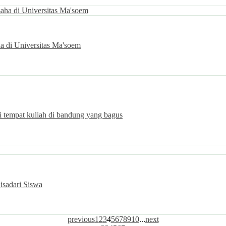
ha di Universitas Ma'soem
di tempat kuliah di bandung yang bagus
isadari Siswa
previous
1
2
3
4
5
6
7
8
9
10
...
next