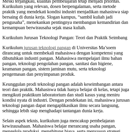
Meski terjangkau, kualitas pembelajaran tetap menjadi prioritas.
Kurikulum yang relevan, dosen berpengalaman, serta metode
praktik yang mendekati kondisi industri menjadikan mahasiswa siap
bersaing di dunia kerja. Slogan kampus, “sambil kuliah jadi
pengusaha”, menekankan pentingnya membangun kemandirian dan
kemampuan berwirausaha sejak masa kuliah.
Kurikulum Jurusan Teknologi Pangan: Teori dan Praktik Seimbang
Kurikulum
jurusan teknologi pangan
di Universitas Ma’soem
dirancang untuk membekali mahasiswa dengan kompetensi yang
dibutuhkan industri pangan. Mahasiswa mempelajari ilmu bahan
pangan, teknologi pengolahan pangan, sanitasi dan higiene,
keamanan pangan, sistem jaminan mutu, serta teknologi
pengemasan dan penyimpanan produk.
Keunggulan prodi teknologi pangan adalah keseimbangan antara
teori dan praktik. Mahasiswa tidak hanya belajar di kelas, tetapi juga
mengikuti praktikum laboratorium dan studi kasus yang meniru
kondisi nyata di industri. Dengan pendekatan ini, mahasiswa jurusan
teknologi pangan dapat mengaplikasikan ilmu secara langsung,
sehingga lebih siap menghadapi tantangan dunia kerja.
Selain aspek teknis, kurikulum juga mencakup pembelajaran
kewirausahaan. Mahasiswa belajar merancang usaha pangan,
mengelola produksi, menghitung biaya, serta menyusun strategi