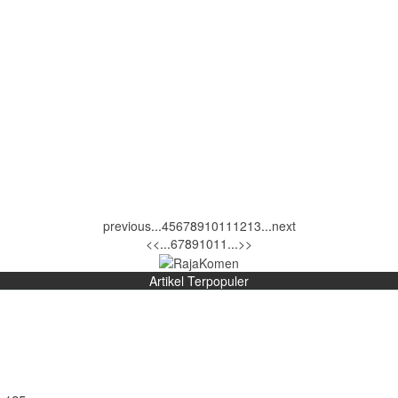
previous
...
4
5
6
7
8
9
10
11
12
13
...
next
<<
...
6
7
8
9
10
11
...
>>
Artikel Terpopuler