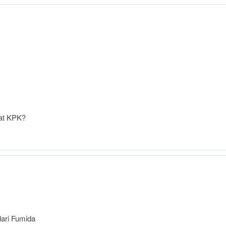
at KPK?
ari Fumida