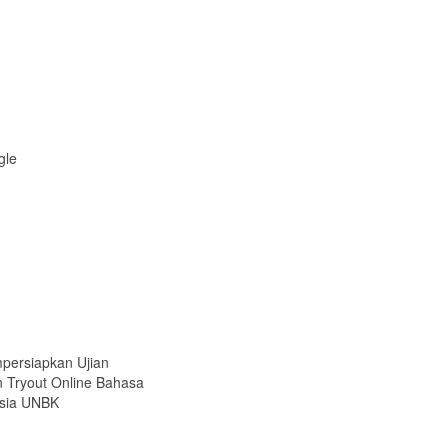
» selengkapnya
Pendidikan
12 Jun 2025
Latihan Intensif Tryout Online
STAN Soal TBI:
Meningkatkan Kemampuan
dengan Soal HOTS dan Trik
Cepat Menjawab
» selengkapnya
Pendidikan
12 Jun 2025
Update Terbaru 2026:
Prosedur Tryout Online STAN
Seleksi Administrasi
Berdasarkan Panduan Resmi