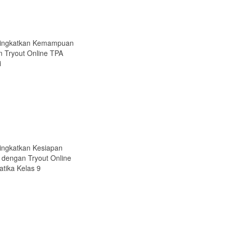
Pendidikan
10 Jun 2025
Anak Belum Bisa Mengaji?
Tenang, Pesantren Ini
Bimbing dari Dasar Hingga
Hafal
» selengkapnya
Pendidikan
9 Jun 2025
Meningkatkan Kemampuan
Dengan Tryout Online TPA
Analogi
» selengkapnya