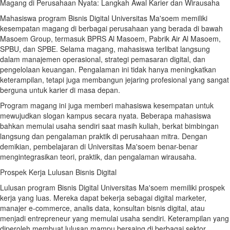
Magang di Perusahaan Nyata: Langkah Awal Karier dan Wirausaha
Mahasiswa program Bisnis Digital Universitas Ma'soem memiliki
kesempatan magang di berbagai perusahaan yang berada di bawah
Masoem Group, termasuk BPRS Al Masoem, Pabrik Air Al Masoem,
SPBU, dan SPBE. Selama magang, mahasiswa terlibat langsung
dalam manajemen operasional, strategi pemasaran digital, dan
pengelolaan keuangan. Pengalaman ini tidak hanya meningkatkan
keterampilan, tetapi juga membangun jejaring profesional yang sangat
berguna untuk karier di masa depan.
Program magang ini juga memberi mahasiswa kesempatan untuk
mewujudkan slogan kampus secara nyata. Beberapa mahasiswa
bahkan memulai usaha sendiri saat masih kuliah, berkat bimbingan
langsung dan pengalaman praktik di perusahaan mitra. Dengan
demikian, pembelajaran di Universitas Ma'soem benar-benar
mengintegrasikan teori, praktik, dan pengalaman wirausaha.
Prospek Kerja Lulusan Bisnis Digital
Lulusan program Bisnis Digital Universitas Ma'soem memiliki prospek
kerja yang luas. Mereka dapat bekerja sebagai digital marketer,
manajer e-commerce, analis data, konsultan bisnis digital, atau
menjadi entrepreneur yang memulai usaha sendiri. Keterampilan yang
diperoleh membuat lulusan mampu bersaing di berbagai sektor