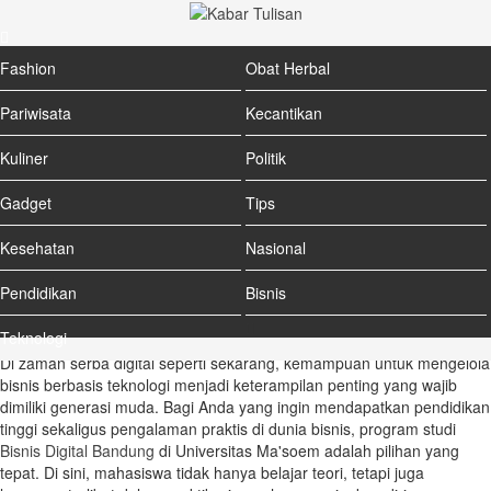
BERANDA
PENDIDIKAN
Fashion
Obat Herbal
Kuliah Bisnis Digital di
Pariwisata
Kecantikan
Bandung: Sambil Kuliah,
Kuliner
Politik
Siap Jadi Pengusaha di
Gadget
Tips
Universitas Ma'soem
Kesehatan
Nasional
Pendidikan
Bisnis
4 Jan 2026
|
357x
| Ditulis oleh :
Admin
Teknologi
Di zaman serba digital seperti sekarang, kemampuan untuk mengelola
bisnis berbasis teknologi menjadi keterampilan penting yang wajib
dimiliki generasi muda. Bagi Anda yang ingin mendapatkan pendidikan
tinggi sekaligus pengalaman praktis di dunia bisnis, program studi
Bisnis Digital Bandung
di Universitas Ma'soem adalah pilihan yang
tepat. Di sini, mahasiswa tidak hanya belajar teori, tetapi juga