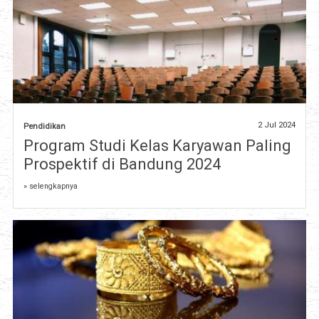
2 Jul 2024
Pendidikan
Program Studi Kelas Karyawan Paling
Prospektif di Bandung 2024
» selengkapnya