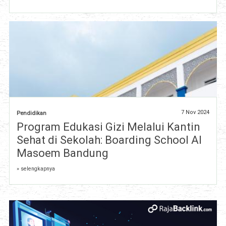
7 Nov 2024
Pendidikan
Program Edukasi Gizi Melalui Kantin
Sehat di Sekolah: Boarding School Al
Masoem Bandung
» selengkapnya