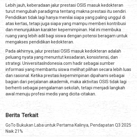
Lebih jauh, keberadaan jalur prestasi OSIS masuk kedokteran
turut mengubah paradigma tentang makna prestasi itu sendiri.
Pendidikan tidak lagi hanya menilai siapa yang paling unggul di
atas kertas, tetapi juga siapa yang mampu memberi kontribusi
dan menunjukkan karakter kepemimpinan. Hal ini membuka
ruang yang lebih adil bagi siswa dengan potensi beragam untuk
mengakses pendidikan kedokteran.
Pada akhirnya, jalur prestasi OSIS masuk kedokteran adalah
peluang nyata yang menuntut kesadaran, konsistensi, dan
strategi. UniversitasIndonesia.com hadir sebagai sumber
informasi yang membantu siswa melihat pilihan secara lebih luas
dan rasional. Ketika prestasi kepemimpinan dipahami sebagai
bagian dari perjalanan akademik, maka aktivitas OSIS tidak lagi
berhenti sebagai pengalaman sekolah, tetapi menjadi langkah
awal menuju profesi medis yang dicita-citakan.
Berita Terkait
GoTo Bukukan Laba untuk Pertama Kalinya, Pendapatan Q3 2025
Naik 21%