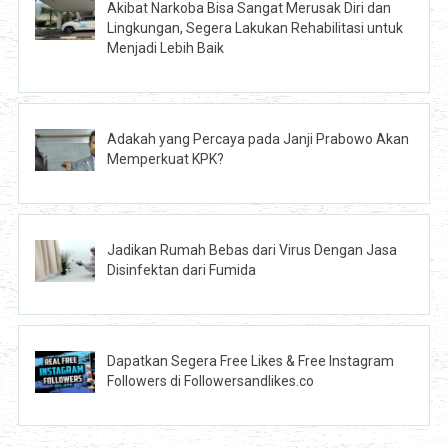
Akibat Narkoba Bisa Sangat Merusak Diri dan
Lingkungan, Segera Lakukan Rehabilitasi untuk
Menjadi Lebih Baik
Adakah yang Percaya pada Janji Prabowo Akan
Memperkuat KPK?
Jadikan Rumah Bebas dari Virus Dengan Jasa
Disinfektan dari Fumida
Dapatkan Segera Free Likes & Free Instagram
Followers di Followersandlikes.co