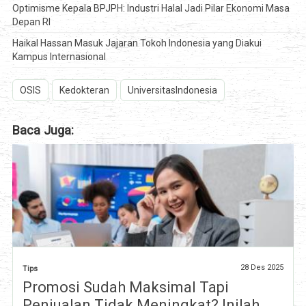
Optimisme Kepala BPJPH: Industri Halal Jadi Pilar Ekonomi Masa
Depan RI
Haikal Hassan Masuk Jajaran Tokoh Indonesia yang Diakui
Kampus Internasional
OSIS
Kedokteran
UniversitasIndonesia
Baca Juga:
28 Des 2025
Tips
Promosi Sudah Maksimal Tapi
Penjualan Tidak Meningkat? Inilah