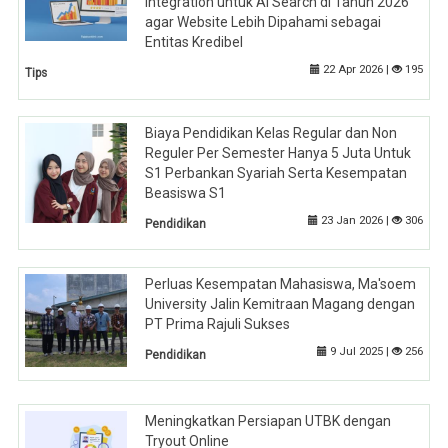
Integration untuk AI Search di Tahun 2026
agar Website Lebih Dipahami sebagai
Entitas Kredibel
22 Apr 2026 |
195
Tips
Biaya Pendidikan Kelas Regular dan Non
Reguler Per Semester Hanya 5 Juta Untuk
S1 Perbankan Syariah Serta Kesempatan
Beasiswa S1
23 Jan 2026 |
306
Pendidikan
Perluas Kesempatan Mahasiswa, Ma'soem
University Jalin Kemitraan Magang dengan
PT Prima Rajuli Sukses
9 Jul 2025 |
256
Pendidikan
Meningkatkan Persiapan UTBK dengan
Tryout Online