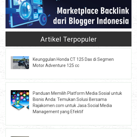
Artikel Terpopuler
Keunggulan Honda CT 125 Dax di Segmen
Motor Adventure 125 cc
Panduan Memilih Platform Media Sosial untuk
Bisnis Anda: Temukan Solusi Bersama
Rajakomen.com untuk Jasa Social Media
Management yang Efektif