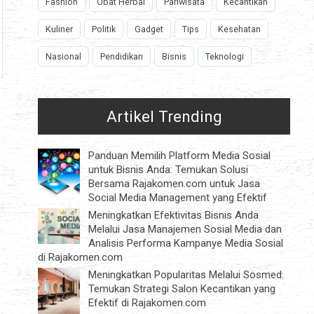
Fashion
Obat Herbal
Pariwisata
Kecantikan
Kuliner
Politik
Gadget
Tips
Kesehatan
Nasional
Pendidikan
Bisnis
Teknologi
Artikel Trending
Panduan Memilih Platform Media Sosial
untuk Bisnis Anda: Temukan Solusi
Bersama Rajakomen.com untuk Jasa
Social Media Management yang Efektif
Meningkatkan Efektivitas Bisnis Anda
Melalui Jasa Manajemen Sosial Media dan
Analisis Performa Kampanye Media Sosial
di Rajakomen.com
Meningkatkan Popularitas Melalui Sosmed:
Temukan Strategi Salon Kecantikan yang
Efektif di Rajakomen.com