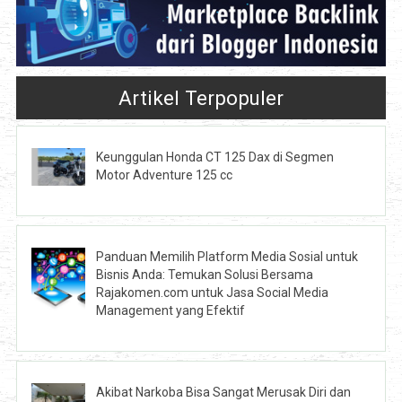
Artikel Terpopuler
Keunggulan Honda CT 125 Dax di Segmen
Motor Adventure 125 cc
Panduan Memilih Platform Media Sosial untuk
Bisnis Anda: Temukan Solusi Bersama
Rajakomen.com untuk Jasa Social Media
Management yang Efektif
Akibat Narkoba Bisa Sangat Merusak Diri dan