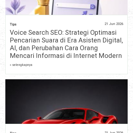
21 Jun 2026
Tips
Voice Search SEO: Strategi Optimasi
Pencarian Suara di Era Asisten Digital,
AI, dan Perubahan Cara Orang
Mencari Informasi di Internet Modern
» selengkapnya
21 Jun 2026