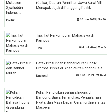
(Golkar) Daerah Pemilihan Jawa Barat VIII:
Menapak Jejak di Panggung Politik
Indonesia
10 Jun 2025 |
420
Politik
Tips Ikut Perkumpulan Mahasiswa di
Kampus
4 Jul 2024 |
485
Tips
Cetak Brosur dan Banner Murah Untuk
Promosi Bisnis di Sinar Pelita Printing Saja
4 Agu 2021 |
1523
Nasional
Kuliah Pendidikan Bahasa Inggris di
Bandung: Biaya Terjangkau, Pengalaman
Nyata, dan Masa Depan Cerah di Universitas
Masoem