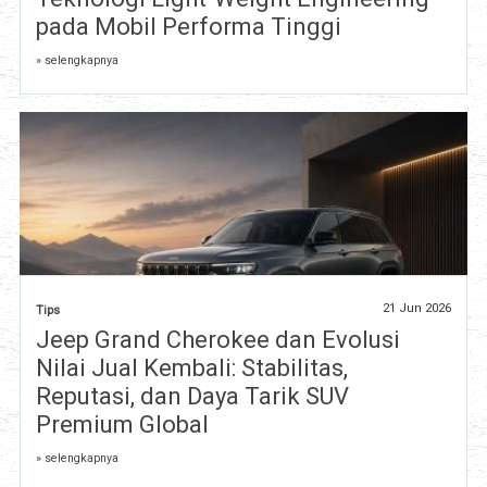
pada Mobil Performa Tinggi
» selengkapnya
21 Jun 2026
Tips
Jeep Grand Cherokee dan Evolusi
Nilai Jual Kembali: Stabilitas,
Reputasi, dan Daya Tarik SUV
Premium Global
» selengkapnya