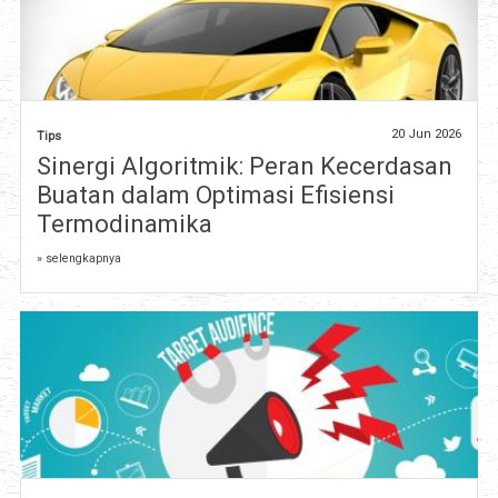
20 Jun 2026
Tips
Sinergi Algoritmik: Peran Kecerdasan
Buatan dalam Optimasi Efisiensi
Termodinamika
» selengkapnya