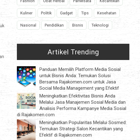
Fashion
Obat Herbal
Pariwisata
Kecantikan
Kuliner
Politik
Gadget
Tips
Kesehatan
Nasional
Pendidikan
Bisnis
Teknologi
tuk
i
Artikel Trending
an
Panduan Memilih Platform Media Sosial
untuk Bisnis Anda: Temukan Solusi
Bersama Rajakomen.com untuk Jasa
Social Media Management yang Efektif
Meningkatkan Efektivitas Bisnis Anda
Melalui Jasa Manajemen Sosial Media dan
Analisis Performa Kampanye Media Sosial
di Rajakomen.com
Meningkatkan Popularitas Melalui Sosmed:
Temukan Strategi Salon Kecantikan yang
Efektif di Rajakomen.com