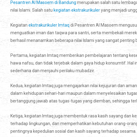
Pesantren Al Masoem di Bandung
merupakan salah satu lembaga 
nilai Islami. Salah satu
kegiatan ekstrakurikuler
yang menjadi unggu
Kegiatan
ekstrakurikuler Imtaq
di Pesantren Al Masoem mengusung n
menguatkan iman dan taqwa para santri, serta membekali merek
berhasil menanamkan beberapa nilai Islami yang sangat penting b
Pertama, kegiatan Imtaq memberikan pembelajaran tentang kesed
hawa nafsu, dan tidak terjebak dalam gaya hidup konsumtif. Hal 
sederhana dan menjauhi perilaku mubadzir.
Kedua, kegiatan Imtaq juga mengajarkan nilai kejujuran dan amanah.
dalam kehidupan sehari-hari maupun dalam menyelesaikan tugas-t
bertanggung jawab atas tugas-tugas yang diemban, sehingga ter
Ketiga, kegiatan Imtaq juga membentuk rasa kasih sayang dan kep
terhadap lingkungan, dan memperhatikan kebutuhan orang-orang d
pentingnya kepedulian sosial dan kasih sayang terhadap sesama.