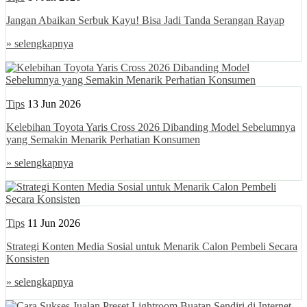
Jangan Abaikan Serbuk Kayu! Bisa Jadi Tanda Serangan Rayap
» selengkapnya
Tips
13 Jun 2026
Kelebihan Toyota Yaris Cross 2026 Dibanding Model Sebelumnya
yang Semakin Menarik Perhatian Konsumen
» selengkapnya
Tips
11 Jun 2026
Strategi Konten Media Sosial untuk Menarik Calon Pembeli Secara
Konsisten
» selengkapnya