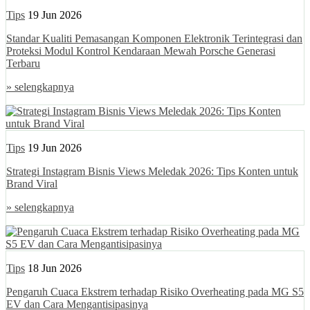
Tips
19 Jun 2026
Standar Kualiti Pemasangan Komponen Elektronik Terintegrasi dan
Proteksi Modul Kontrol Kendaraan Mewah Porsche Generasi
Terbaru
» selengkapnya
Tips
19 Jun 2026
Strategi Instagram Bisnis Views Meledak 2026: Tips Konten untuk
Brand Viral
» selengkapnya
Tips
18 Jun 2026
Pengaruh Cuaca Ekstrem terhadap Risiko Overheating pada MG S5
EV dan Cara Mengantisipasinya