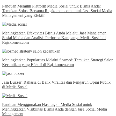
Panduan Memilih Platform Media Sosial untuk Bisnis Anda:
Temukan Solusi Bersama Rajakomen.com untuk Jasa Social Media
Management yang Efektif
Meningkatkan Efektivitas Bisnis Anda Melalui Jasa Manajemen
Sosial Media dan Analisis Performa Kampanye Media Sosial di
Rajakomen.com
Meningkatkan Popularitas Melalui Sosmed: Temukan Strategi Salon
Kecantikan yang Efektif di Rajakomen.com
Jasa Buzzer: Rahasia di Balik Viralitas dan Pengaruh Opini Publik
di Media Sosial
Panduan Menggunakan Hashtag di Media Sosial untuk
Meningkatkan Visibilitas Bisnis Anda dengan Jasa Social Media
Management