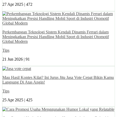
27 Apr 2025 |
472
Perkembangan Teknologi Sistem Kendali Dinamis Ferrari dalam
Meningkatkan Presisi Handling Mobil Sport di Industri Otomotif
Global Modern
Tips
21 Jun 2026 |
91
Mau Hasil Kontes Kilat? Ini Jurus Jitu Jasa Vote Cepat Bikin Kamu
Langsung Di Atas Angin!
Tips
25 Apr 2025 |
425