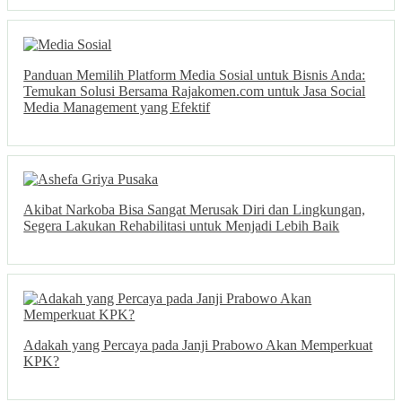
Panduan Memilih Platform Media Sosial untuk Bisnis Anda:
Temukan Solusi Bersama Rajakomen.com untuk Jasa Social
Media Management yang Efektif
Akibat Narkoba Bisa Sangat Merusak Diri dan Lingkungan,
Segera Lakukan Rehabilitasi untuk Menjadi Lebih Baik
Adakah yang Percaya pada Janji Prabowo Akan Memperkuat
KPK?