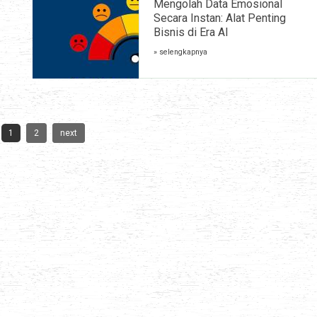
Mengolah Data Emosional
Secara Instan: Alat Penting
Bisnis di Era AI
» selengkapnya
1
2
next