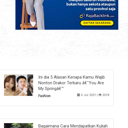
Ini dia 5 Alasan Kenapa Kamu Wajib
Nonton Drakor Terbaru â€˜You Are
My Springâ€™
6 Jul 2021 |
2018
Fashion
Bagaimana Cara Mendapatkan Kuliah