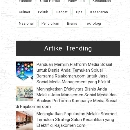
Fashion
Obat Herbal
Pariwisata
Kecantikan
Kuliner
Politik
Gadget
Tips
Kesehatan
Nasional
Pendidikan
Bisnis
Teknologi
Artikel Trending
Panduan Memilih Platform Media Sosial
untuk Bisnis Anda: Temukan Solusi
Bersama Rajakomen.com untuk Jasa
Social Media Management yang Efektif
Meningkatkan Efektivitas Bisnis Anda
Melalui Jasa Manajemen Sosial Media dan
Analisis Performa Kampanye Media Sosial
di Rajakomen.com
Meningkatkan Popularitas Melalui Sosmed:
Temukan Strategi Salon Kecantikan yang
Efektif di Rajakomen.com