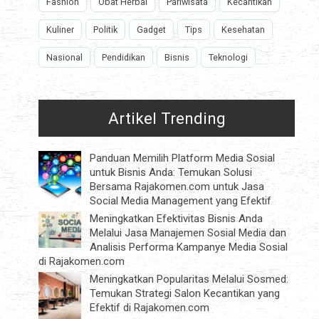
Fashion
Obat Herbal
Pariwisata
Kecantikan
Kuliner
Politik
Gadget
Tips
Kesehatan
Nasional
Pendidikan
Bisnis
Teknologi
Artikel Trending
Panduan Memilih Platform Media Sosial
untuk Bisnis Anda: Temukan Solusi
Bersama Rajakomen.com untuk Jasa
Social Media Management yang Efektif
Meningkatkan Efektivitas Bisnis Anda
Melalui Jasa Manajemen Sosial Media dan
Analisis Performa Kampanye Media Sosial
di Rajakomen.com
Meningkatkan Popularitas Melalui Sosmed:
Temukan Strategi Salon Kecantikan yang
Efektif di Rajakomen.com