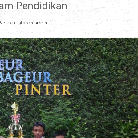
am Pendidikan
718x
| Ditulis oleh :
Admin