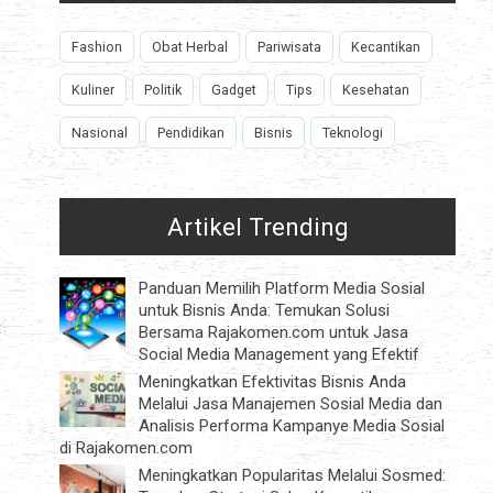
h
Fashion
Obat Herbal
Pariwisata
Kecantikan
Kuliner
Politik
Gadget
Tips
Kesehatan
Nasional
Pendidikan
Bisnis
Teknologi
Artikel Trending
Panduan Memilih Platform Media Sosial
untuk Bisnis Anda: Temukan Solusi
t
Bersama Rajakomen.com untuk Jasa
Social Media Management yang Efektif
Meningkatkan Efektivitas Bisnis Anda
Melalui Jasa Manajemen Sosial Media dan
Analisis Performa Kampanye Media Sosial
di Rajakomen.com
Meningkatkan Popularitas Melalui Sosmed: