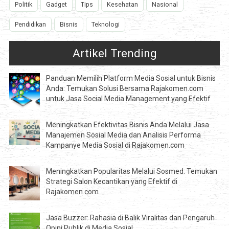
Politik
Gadget
Tips
Kesehatan
Nasional
Pendidikan
Bisnis
Teknologi
Artikel Trending
Panduan Memilih Platform Media Sosial untuk Bisnis
Anda: Temukan Solusi Bersama Rajakomen.com
untuk Jasa Social Media Management yang Efektif
Meningkatkan Efektivitas Bisnis Anda Melalui Jasa
Manajemen Sosial Media dan Analisis Performa
Kampanye Media Sosial di Rajakomen.com
Meningkatkan Popularitas Melalui Sosmed: Temukan
Strategi Salon Kecantikan yang Efektif di
Rajakomen.com
Jasa Buzzer: Rahasia di Balik Viralitas dan Pengaruh
Opini Publik di Media Sosial