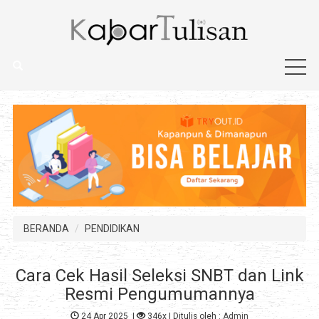
BERANDA
PENDIDIKAN
Cara Cek Hasil Seleksi SNBT dan Link
Resmi Pengumumannya
24 Apr 2025
|
346x
| Ditulis oleh :
Admin