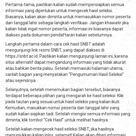
Pertama-tama, pastikan kalian sudah mempersiapkan semua
informasi yang diperlukan untuk mengecek hasil seleksi.
Biasanya, kalian akan diminta untuk memasukkan nomor peserta
dan tanggal lahir sebagai langkah verifikasi. Jangan khawatir jika
kalian tidak ingat nomor peserta, informasi ini biasanya dapat
diakses pada dokumen pendaftaran kalian sebelumnya.
Langkah pertama dalam cara cek hasil SNBT adalah
mengunjungi link resmi SNBT, yang dapat diakses di
https://snbt.ac.id. Pastikan kalian mengunjungi laman ini, karena
situs alternatif dapat mengandung informasi yang tidak akurat
atau bahkan berita palsu. Setelah memasuki halaman utama,
carilah bagian yang menyatakan “Pengumuman Hasil Seleksi”
atau sejenisnya.
Selanjutnya, setelah menemukan bagian tersebut, biasanya
terdapat beberapa pilihan yang mengarah ke hasil seleksi. Klik
pada tautan yang sesuai untuk hasil seleksi yang kalian ikuti.
Kemudian, masukkan nomor peserta dan tanggal lahir yang
sudah kalian siapkan tadi. Setelah mengisi semua informasi yang
diminta, klik tombol “Cek Hasil” untuk melihat hasilnya.
Setelah kalian mengecek hasil seleksi SNBT, jika hasilnya
menunjukkan kalian lolos, selamat! Kalian akan diberi informasi