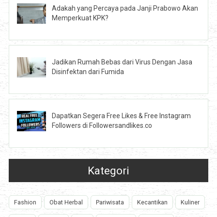
Adakah yang Percaya pada Janji Prabowo Akan
Memperkuat KPK?
Jadikan Rumah Bebas dari Virus Dengan Jasa
Disinfektan dari Fumida
Dapatkan Segera Free Likes & Free Instagram
Followers di Followersandlikes.co
Kategori
Fashion
Obat Herbal
Pariwisata
Kecantikan
Kuliner