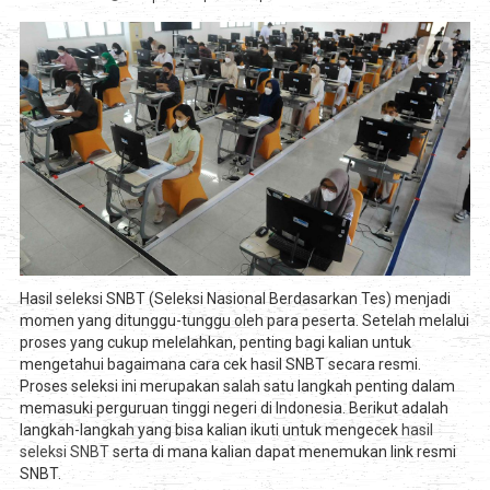
Hasil seleksi SNBT (Seleksi Nasional Berdasarkan Tes) menjadi
momen yang ditunggu-tunggu oleh para peserta. Setelah melalui
proses yang cukup melelahkan, penting bagi kalian untuk
mengetahui bagaimana cara cek hasil SNBT secara resmi.
Proses seleksi ini merupakan salah satu langkah penting dalam
memasuki perguruan tinggi negeri di Indonesia. Berikut adalah
langkah-langkah yang bisa kalian ikuti untuk mengecek
hasil
seleksi SNBT
serta di mana kalian dapat menemukan link resmi
SNBT.