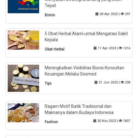
Tepat
28 Apr 2025 |
297
Bisnis
5 Obat Herbal Alami untuk Mengatasi Sakit
Kepala
17 Apr 2023 |
1216
Obat Herbal
Meningkatkan Visibilitas Bisnis Konsultan
Keuangan Melalui Sosmed
21 Jun 2025 |
238
Tips
Ragam Motif Batik Tradisional dan
Maknanya dalam Budaya Indonesia
30 Nov 2023 |
1807
Fashion