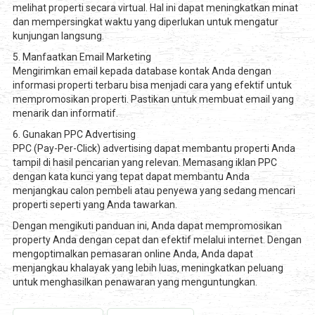
melihat properti secara virtual. Hal ini dapat meningkatkan minat
dan mempersingkat waktu yang diperlukan untuk mengatur
kunjungan langsung.
5. Manfaatkan Email Marketing
Mengirimkan email kepada database kontak Anda dengan
informasi properti terbaru bisa menjadi cara yang efektif untuk
mempromosikan properti. Pastikan untuk membuat email yang
menarik dan informatif.
6. Gunakan PPC Advertising
PPC (Pay-Per-Click) advertising dapat membantu properti Anda
tampil di hasil pencarian yang relevan. Memasang iklan PPC
dengan kata kunci yang tepat dapat membantu Anda
menjangkau calon pembeli atau penyewa yang sedang mencari
properti seperti yang Anda tawarkan.
Dengan mengikuti panduan ini, Anda dapat mempromosikan
property Anda dengan cepat dan efektif melalui internet. Dengan
mengoptimalkan pemasaran online Anda, Anda dapat
menjangkau khalayak yang lebih luas, meningkatkan peluang
untuk menghasilkan penawaran yang menguntungkan.