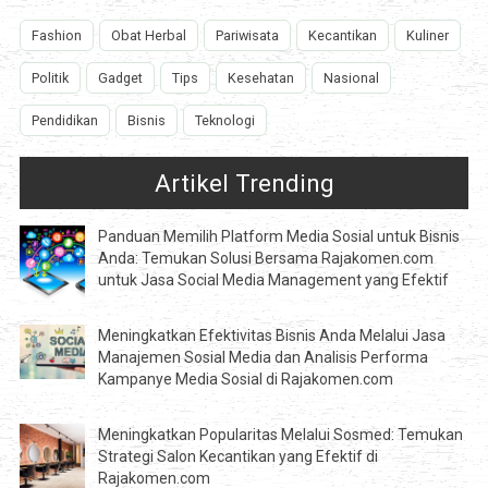
Fashion
Obat Herbal
Pariwisata
Kecantikan
Kuliner
Politik
Gadget
Tips
Kesehatan
Nasional
Pendidikan
Bisnis
Teknologi
Artikel Trending
Panduan Memilih Platform Media Sosial untuk Bisnis
Anda: Temukan Solusi Bersama Rajakomen.com
untuk Jasa Social Media Management yang Efektif
Meningkatkan Efektivitas Bisnis Anda Melalui Jasa
Manajemen Sosial Media dan Analisis Performa
Kampanye Media Sosial di Rajakomen.com
Meningkatkan Popularitas Melalui Sosmed: Temukan
Strategi Salon Kecantikan yang Efektif di
Rajakomen.com