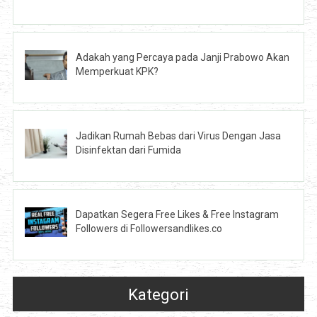
Adakah yang Percaya pada Janji Prabowo Akan
Memperkuat KPK?
Jadikan Rumah Bebas dari Virus Dengan Jasa
Disinfektan dari Fumida
Dapatkan Segera Free Likes & Free Instagram
Followers di Followersandlikes.co
Kategori