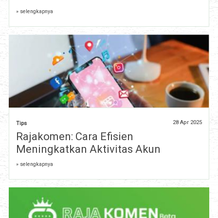
» selengkapnya
28 Apr 2025
Tips
Rajakomen: Cara Efisien
Meningkatkan Aktivitas Akun
» selengkapnya