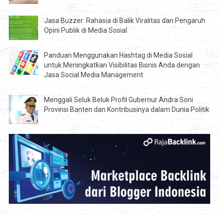
Jasa Buzzer: Rahasia di Balik Viralitas dan Pengaruh
Opini Publik di Media Sosial
Panduan Menggunakan Hashtag di Media Sosial
untuk Meningkatkan Visibilitas Bisnis Anda dengan
Jasa Social Media Management
Menggali Seluk Beluk Profil Gubernur Andra Soni
Provinsi Banten dan Kontribusinya dalam Dunia Politik