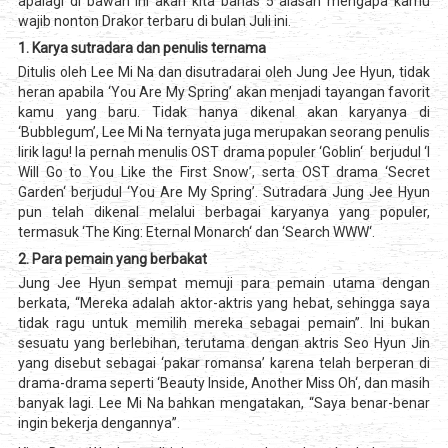
apalagi di bawah ini akan kita bahas 5 alasan mengapa kamu
wajib nonton Drakor terbaru di bulan Juli ini.
1. Karya sutradara dan penulis ternama
Ditulis oleh Lee Mi Na dan disutradarai oleh Jung Jee Hyun, tidak
heran apabila ‘You Are My Spring’ akan menjadi tayangan favorit
kamu yang baru. Tidak hanya dikenal akan karyanya di
‘Bubblegum’, Lee Mi Na ternyata juga merupakan seorang penulis
lirik lagu! Ia pernah menulis OST drama populer ‘Goblin‘ berjudul ‘I
Will Go to You Like the First Snow’, serta OST drama ‘Secret
Garden‘ berjudul ‘You Are My Spring’. Sutradara Jung Jee Hyun
pun telah dikenal melalui berbagai karyanya yang populer,
termasuk ‘The King: Eternal Monarch‘ dan ‘Search WWW‘.
2. Para pemain yang berbakat
Jung Jee Hyun sempat memuji para pemain utama dengan
berkata, “Mereka adalah aktor-aktris yang hebat, sehingga saya
tidak ragu untuk memilih mereka sebagai pemain”. Ini bukan
sesuatu yang berlebihan, terutama dengan aktris Seo Hyun Jin
yang disebut sebagai ‘pakar romansa’ karena telah berperan di
drama-drama seperti ‘Beauty Inside, Another Miss Oh‘, dan masih
banyak lagi. Lee Mi Na bahkan mengatakan, “Saya benar-benar
ingin bekerja dengannya”.