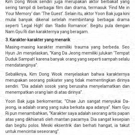
Kim Dong Wook sendiri juga merupakan aktor berbakat yang
sering tampil di berbagai film dan drama, termasuk ‘Find Me in
Your Memory‘ dan ‘The Guest‘. Selain itu, aktor Yoon Bak juga kini
mulai banyak dikenal setelah membintangi berbagai drama
seperti ‘Legal High‘ dan ‘Radio Romance‘. Begitu pula dengan
Nam Gyu Ri dan karakternya yang beragam.
3. Karakter-karakter yang menarik
Masing-masing karakter memiliki trauma yang berbeda. Seo
Hyun Jin menjelaskan, “Kang Da Jeong memiliki julukan ‘Tempat
Duduk Sampah’ karena banyak orang yang seperti sampah selalu
mendatanginya”.
Sebaliknya, Kim Dong Wook menjelaskan bahwa karakternya
merupakan seorang psikiater yang tidak mementingkan dirinya
sendiri. “Dia adalah sosok yang berusaha menyelamatkan dan
menempatkan orang lain di atas dirinya”.
Yoon Bak juga berkomentar, “Chae Jun sangat menyukai Da-
jeong, ia adalah orang yang suka berkata apa adanya”. Nam Gyu
Ri pun menambahkan, “Karakter saya adalah seorang artis papan
atas yang dikhianati oleh mantan pacarnya. Dia sangat kesepian
dan begitu polos. Meski eksentrik dan berhati hangat, ia takut
untuk mencintai seseorang”.