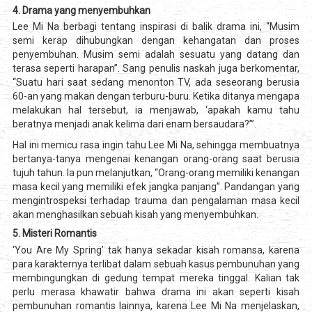
4. Drama yang menyembuhkan
Lee Mi Na berbagi tentang inspirasi di balik drama ini, “Musim
semi kerap dihubungkan dengan kehangatan dan proses
penyembuhan. Musim semi adalah sesuatu yang datang dan
terasa seperti harapan”. Sang penulis naskah juga berkomentar,
“Suatu hari saat sedang menonton TV, ada seseorang berusia
60-an yang makan dengan terburu-buru. Ketika ditanya mengapa
melakukan hal tersebut, ia menjawab, ‘apakah kamu tahu
beratnya menjadi anak kelima dari enam bersaudara?’”.
Hal ini memicu rasa ingin tahu Lee Mi Na, sehingga membuatnya
bertanya-tanya mengenai kenangan orang-orang saat berusia
tujuh tahun. Ia pun melanjutkan, “Orang-orang memiliki kenangan
masa kecil yang memiliki efek jangka panjang”. Pandangan yang
mengintrospeksi terhadap trauma dan pengalaman masa kecil
akan menghasilkan sebuah kisah yang menyembuhkan.
5. Misteri Romantis
‘You Are My Spring’ tak hanya sekadar kisah romansa, karena
para karakternya terlibat dalam sebuah kasus pembunuhan yang
membingungkan di gedung tempat mereka tinggal. Kalian tak
perlu merasa khawatir bahwa drama ini akan seperti kisah
pembunuhan romantis lainnya, karena Lee Mi Na menjelaskan,