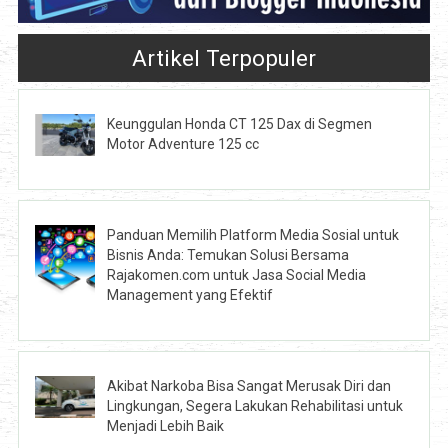
Artikel Terpopuler
Keunggulan Honda CT 125 Dax di Segmen
Motor Adventure 125 cc
Panduan Memilih Platform Media Sosial untuk
Bisnis Anda: Temukan Solusi Bersama
Rajakomen.com untuk Jasa Social Media
Management yang Efektif
Akibat Narkoba Bisa Sangat Merusak Diri dan
Lingkungan, Segera Lakukan Rehabilitasi untuk
Menjadi Lebih Baik