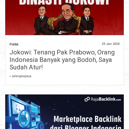
29 Jan 2024
Politik
Jokowi: Tenang Pak Prabowo, Orang
Indonesia Banyak yang Bodoh, Saya
Sudah Atur!
» selengkapnya