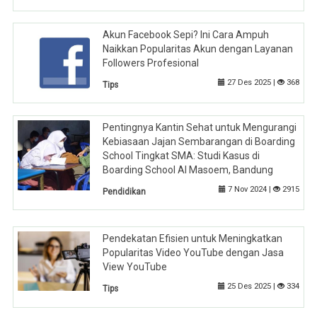
Akun Facebook Sepi? Ini Cara Ampuh
Naikkan Popularitas Akun dengan Layanan
Followers Profesional
27 Des 2025 |
368
Tips
Pentingnya Kantin Sehat untuk Mengurangi
Kebiasaan Jajan Sembarangan di Boarding
School Tingkat SMA: Studi Kasus di
Boarding School Al Masoem, Bandung
7 Nov 2024 |
2915
Pendidikan
Pendekatan Efisien untuk Meningkatkan
Popularitas Video YouTube dengan Jasa
View YouTube
25 Des 2025 |
334
Tips