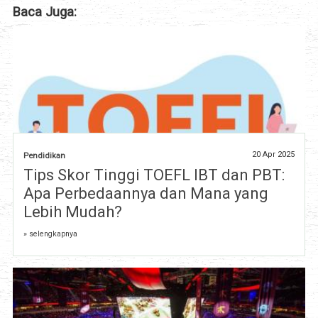
Baca Juga:
20 Apr 2025
Pendidikan
Tips Skor Tinggi TOEFL IBT dan PBT:
Apa Perbedaannya dan Mana yang
Lebih Mudah?
» selengkapnya