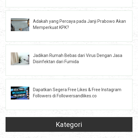
Adakah yang Percaya pada Janji Prabowo Akan
Memperkuat KPK?
Jadikan Rumah Bebas dari Virus Dengan Jasa
Disinfektan dari Fumida
Dapatkan Segera Free Likes & Free Instagram
Followers di Followersandlikes.co
Kategori