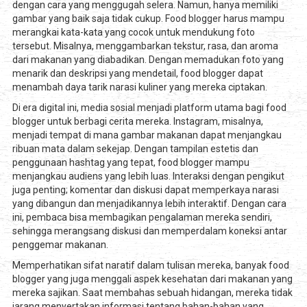
dengan cara yang menggugah selera. Namun, hanya memiliki
gambar yang baik saja tidak cukup. Food blogger harus mampu
merangkai kata-kata yang cocok untuk mendukung foto
tersebut. Misalnya, menggambarkan tekstur, rasa, dan aroma
dari makanan yang diabadikan. Dengan memadukan foto yang
menarik dan deskripsi yang mendetail, food blogger dapat
menambah daya tarik narasi kuliner yang mereka ciptakan.
Di era digital ini, media sosial menjadi platform utama bagi food
blogger untuk berbagi cerita mereka. Instagram, misalnya,
menjadi tempat di mana gambar makanan dapat menjangkau
ribuan mata dalam sekejap. Dengan tampilan estetis dan
penggunaan hashtag yang tepat, food blogger mampu
menjangkau audiens yang lebih luas. Interaksi dengan pengikut
juga penting; komentar dan diskusi dapat memperkaya narasi
yang dibangun dan menjadikannya lebih interaktif. Dengan cara
ini, pembaca bisa membagikan pengalaman mereka sendiri,
sehingga merangsang diskusi dan memperdalam koneksi antar
penggemar makanan.
Memperhatikan sifat naratif dalam tulisan mereka, banyak food
blogger yang juga menggali aspek kesehatan dari makanan yang
mereka sajikan. Saat membahas sebuah hidangan, mereka tidak
jarang menyertakan informasi tentang bahan-bahan yang