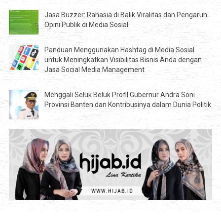
Jasa Buzzer: Rahasia di Balik Viralitas dan Pengaruh
Opini Publik di Media Sosial
Panduan Menggunakan Hashtag di Media Sosial
untuk Meningkatkan Visibilitas Bisnis Anda dengan
Jasa Social Media Management
Menggali Seluk Beluk Profil Gubernur Andra Soni
Provinsi Banten dan Kontribusinya dalam Dunia Politik