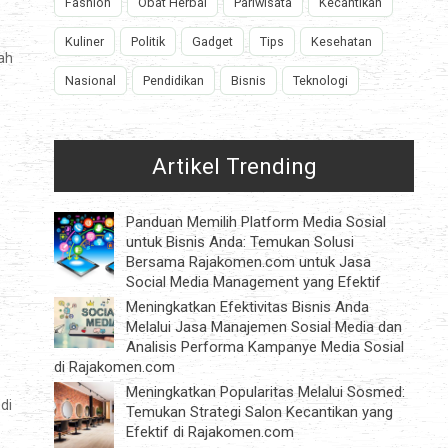
Fashion
Obat Herbal
Pariwisata
Kecantikan
Kuliner
Politik
Gadget
Tips
Kesehatan
ah
Nasional
Pendidikan
Bisnis
Teknologi
Artikel Trending
Panduan Memilih Platform Media Sosial
untuk Bisnis Anda: Temukan Solusi
Bersama Rajakomen.com untuk Jasa
Social Media Management yang Efektif
Meningkatkan Efektivitas Bisnis Anda
Melalui Jasa Manajemen Sosial Media dan
Analisis Performa Kampanye Media Sosial
di Rajakomen.com
Meningkatkan Popularitas Melalui Sosmed:
di
Temukan Strategi Salon Kecantikan yang
Efektif di Rajakomen.com