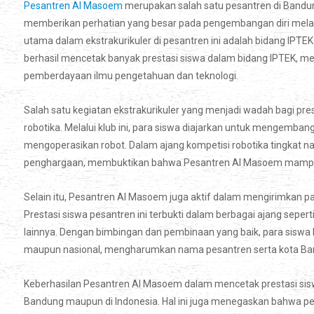
Pesantren Al Masoem
merupakan salah satu pesantren di Bandun
memberikan perhatian yang besar pada pengembangan diri melal
utama dalam ekstrakurikuler di pesantren ini adalah bidang IPTE
berhasil mencetak banyak prestasi siswa dalam bidang IPTEK, me
pemberdayaan ilmu pengetahuan dan teknologi.
Salah satu kegiatan ekstrakurikuler yang menjadi wadah bagi pre
robotika. Melalui klub ini, para siswa diajarkan untuk mengem
mengoperasikan robot. Dalam ajang kompetisi robotika tingkat nas
penghargaan, membuktikan bahwa Pesantren Al Masoem mampu m
Selain itu, Pesantren Al Masoem juga aktif dalam mengirimkan pa
Prestasi siswa pesantren ini terbukti dalam berbagai ajang seper
lainnya. Dengan bimbingan dan pembinaan yang baik, para siswa 
maupun nasional, mengharumkan nama pesantren serta kota Ba
Keberhasilan Pesantren Al Masoem dalam mencetak prestasi siswa
Bandung maupun di Indonesia. Hal ini juga menegaskan bahwa p