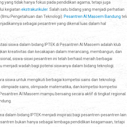
g yang tidak hanya fokus pada pendidikan agama, tetapi juga
ui kegiatan
ekstrakurikuler.
Salah satu bidang yang menjadi perhatian
K (Ilmu Pengetahuan dan Teknologi).
Pesantren Al Masoem Bandung
tel
njadikannya sebagai pesantren yang dikenal luas dalam hal
stasi siswa dalam bidang IPTEK di Pesantren Al Masoem adalah klub
bangkan kreativitas dan kecakapan dalam merancang, membangun, dan
ional, siswa-siswi pesantren ini telah berhasil meraih berbagai
enjadi wadah bagi potensi siswanya dalam bidang teknologi.
ra siswa untuk mengikuti berbagai kompetisi sains dan teknologi.
ti olimpiade sains, olimpiade matematika, dan kompetisi-kompetisi
Pesantren Al Masoem mampu bersaing secara aktif di tingkat regional
ndung.
 dalam bidang IPTEK menjadi inspirasi bagi pesantren-pesantren lain 
esantren bukan hanya sebagai lembaga pendidikan keagamaan, tetapi