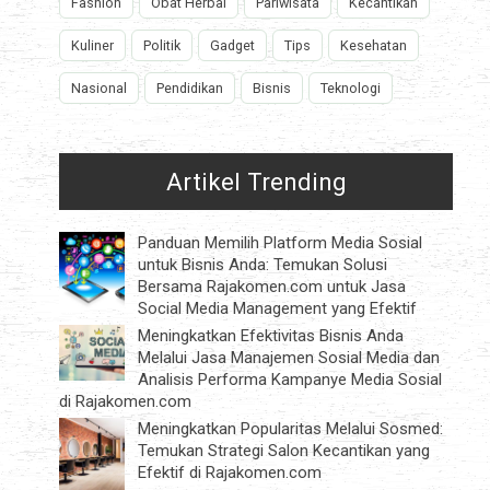
Fashion
Obat Herbal
Pariwisata
Kecantikan
Kuliner
Politik
Gadget
Tips
Kesehatan
Nasional
Pendidikan
Bisnis
Teknologi
Artikel Trending
Panduan Memilih Platform Media Sosial
untuk Bisnis Anda: Temukan Solusi
Bersama Rajakomen.com untuk Jasa
Social Media Management yang Efektif
Meningkatkan Efektivitas Bisnis Anda
Melalui Jasa Manajemen Sosial Media dan
Analisis Performa Kampanye Media Sosial
di Rajakomen.com
Meningkatkan Popularitas Melalui Sosmed:
Temukan Strategi Salon Kecantikan yang
Efektif di Rajakomen.com