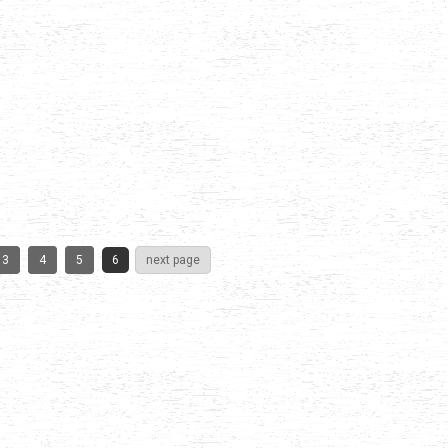
3
4
5
6
next page