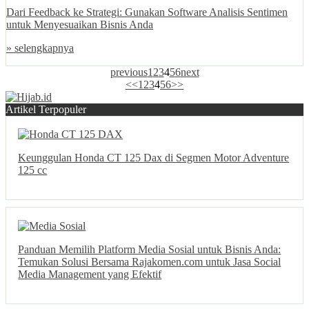
Dari Feedback ke Strategi: Gunakan Software Analisis Sentimen
untuk Menyesuaikan Bisnis Anda
» selengkapnya
previous
1
2
3
4
5
6
next
<<
1
2
3
4
5
6
>>
Artikel Terpopuler
Keunggulan Honda CT 125 Dax di Segmen Motor Adventure
125 cc
Panduan Memilih Platform Media Sosial untuk Bisnis Anda:
Temukan Solusi Bersama Rajakomen.com untuk Jasa Social
Media Management yang Efektif