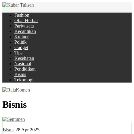
Fashion
Obat Herbal
Pariwisata
Kecantikan
Kuliner
Politik
Gadget
Tips
Kesehatan
Nasional
Pendidikan
Bisnis
Teknologi
Bisnis
Bisnis
28 Apr 2025