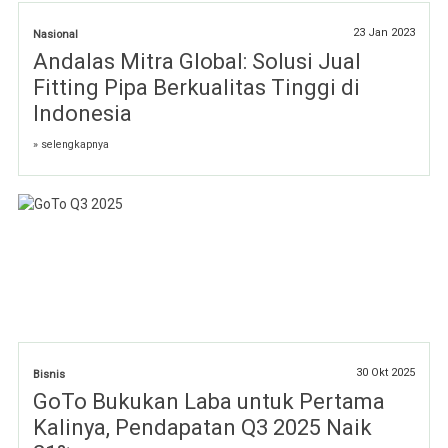
23 Jan 2023
Nasional
Andalas Mitra Global: Solusi Jual
Fitting Pipa Berkualitas Tinggi di
Indonesia
» selengkapnya
30 Okt 2025
Bisnis
GoTo Bukukan Laba untuk Pertama
Kalinya, Pendapatan Q3 2025 Naik