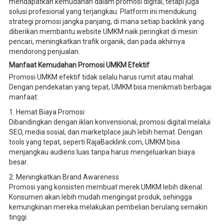
mendapatkan kemudahan dalam promosi digital, tetapi juga
solusi profesional yang terjangkau. Platform ini mendukung
strategi promosi jangka panjang, di mana setiap backlink yang
diberikan membantu website UMKM naik peringkat di mesin
pencari, meningkatkan trafik organik, dan pada akhirnya
mendorong penjualan.
Manfaat Kemudahan Promosi UMKM Efektif
Promosi UMKM efektif tidak selalu harus rumit atau mahal.
Dengan pendekatan yang tepat, UMKM bisa menikmati berbagai
manfaat:
1. Hemat Biaya Promosi
Dibandingkan dengan iklan konvensional, promosi digital melalui
SEO, media sosial, dan marketplace jauh lebih hemat. Dengan
tools yang tepat, seperti RajaBacklink.com, UMKM bisa
menjangkau audiens luas tanpa harus mengeluarkan biaya
besar.
2. Meningkatkan Brand Awareness
Promosi yang konsisten membuat merek UMKM lebih dikenal.
Konsumen akan lebih mudah mengingat produk, sehingga
kemungkinan mereka melakukan pembelian berulang semakin
tinggi.