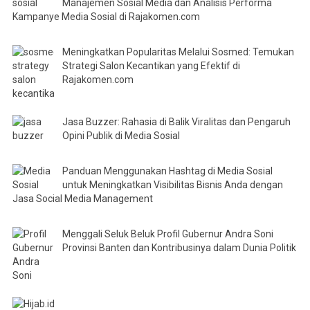
Manajemen Sosial Media dan Analisis Performa
Kampanye Media Sosial di Rajakomen.com
Meningkatkan Popularitas Melalui Sosmed: Temukan
Strategi Salon Kecantikan yang Efektif di
Rajakomen.com
Jasa Buzzer: Rahasia di Balik Viralitas dan Pengaruh
Opini Publik di Media Sosial
Panduan Menggunakan Hashtag di Media Sosial
untuk Meningkatkan Visibilitas Bisnis Anda dengan
Jasa Social Media Management
Menggali Seluk Beluk Profil Gubernur Andra Soni
Provinsi Banten dan Kontribusinya dalam Dunia Politik