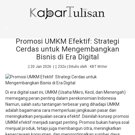
BERANDA
TIPS
Promosi UMKM Efektif: Strategi
Cerdas untuk Mengembangkan
Bisnis di Era Digital
20 Jan 2026
|
232x
| Ditulis oleh :
KBT Writer
Di era digital saat ini, UMKM (Usaha Mikro, Kecil, dan Menengah)
memegang peran penting dalam perekonomian Indonesia.
Namun, salah satu tantangan terbesar yang dihadapi UMKM
adalah bagaimana cara memperluas jangkauan pasar dan
meningkatkan penjualan secara efektif. Disinilah konsep promosi
UMKM efektif menjadi sangat penting. Promosi bukan hanya soal
menjual produk, tetapi juga membangun citra, meningkatkan
kepercayaan konsumen, dan mengoptimalkan sumber daya