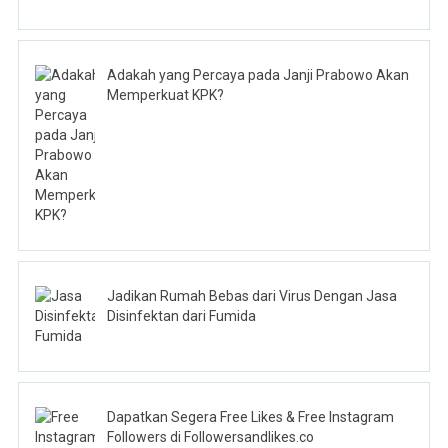
Adakah yang Percaya pada Janji Prabowo Akan
Memperkuat KPK?
Jadikan Rumah Bebas dari Virus Dengan Jasa
Disinfektan dari Fumida
Dapatkan Segera Free Likes & Free Instagram
Followers di Followersandlikes.co