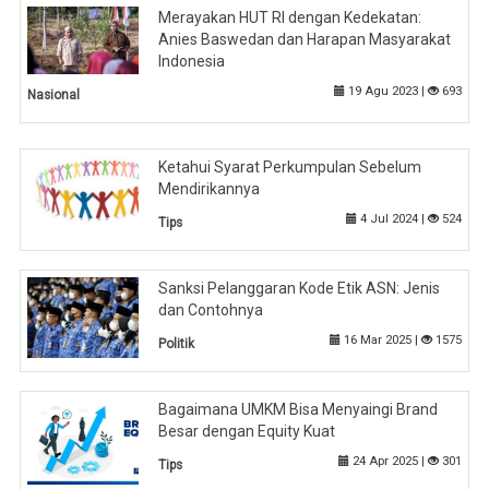
Merayakan HUT RI dengan Kedekatan:
Anies Baswedan dan Harapan Masyarakat
Indonesia
19 Agu 2023 |
693
Nasional
Ketahui Syarat Perkumpulan Sebelum
Mendirikannya
4 Jul 2024 |
524
Tips
Sanksi Pelanggaran Kode Etik ASN: Jenis
dan Contohnya
16 Mar 2025 |
1575
Politik
Bagaimana UMKM Bisa Menyaingi Brand
Besar dengan Equity Kuat
24 Apr 2025 |
301
Tips