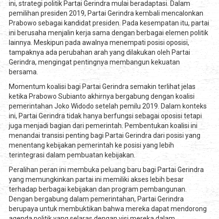
ini, strategi politik Partai Gerindra mulai beradaptasi. Dalam
pemilihan presiden 2019, Partai Gerindra kembali mencalonkan
Prabowo sebagai kandidat presiden. Pada kesempatan itu, partai
ini berusaha menjalin kerja sama dengan berbagai elemen politik
lainnya. Meskipun pada awalnya menempati posisi oposisi,
tampaknya ada perubahan arah yang dilakukan oleh Partai
Gerindra, mengingat pentingnya membangun kekuatan
bersama.
Momentum koalisi bagi Partai Gerindra semakin terlihat jelas
ketika Prabowo Subianto akhirnya bergabung dengan koalisi
pemerintahan Joko Widodo setelah pemilu 2019. Dalam konteks
ini, Partai Gerindra tidak hanya berfungsi sebagai oposisi tetapi
juga menjadi bagian dari pemerintah. Pembentukan koalisi ini
menandai transisi penting bagi Partai Gerindra dari posisi yang
menentang kebijakan pemerintah ke posisi yang lebih
terintegrasi dalam pembuatan kebijakan.
Peralihan peran ini membuka peluang baru bagi Partai Gerindra
yang memungkinkan partai ini memiliki akses lebih besar
terhadap berbagai kebijakan dan program pembangunan.
Dengan bergabung dalam pemerintahan, Partai Gerindra
berupaya untuk membuktikan bahwa mereka dapat mendorong
agenda politik yang selaras dengan visi mereka dalam