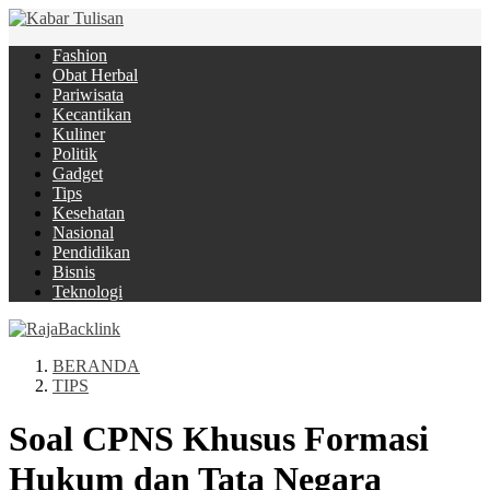
Fashion
Obat Herbal
Pariwisata
Kecantikan
Kuliner
Politik
Gadget
Tips
Kesehatan
Nasional
Pendidikan
Bisnis
Teknologi
BERANDA
TIPS
Soal CPNS Khusus Formasi
Hukum dan Tata Negara