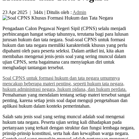
23 Apr 2025
|
344x
| Ditulis oleh :
Admin
Pengadaan Calon Pegawai Negeri Sipil (CPNS) selalu menjadi
perbincangan hangat setiap tahunnya, terutama bagi para lulusan
jurusan hukum dan tata negara. Soal-soal CPNS untuk formasi
hukum dan tata negara memiliki karakteristik khusus yang perlu
dipahami oleh para peserta seleksi. Dalam artikel ini, kita akan
membahas mengenai jenis-jenis soal yang sering muncul dalam
ujian CPNS, serta bagaimana cara menyiapkan diri untuk
menghadapi tantangan tersebut.
Soal CPNS untuk formasi hukum dan tata negara umumnya
mencakup beberapa materi penting, seperti hukum tata negara,
hukum administrasi negara, hukum pidana, dan hukum perdata.
Pemahaman yang mendalam tentang setiap materi tersebut sangat
penting, karena setiap jenis soal dapat menguji pengetahuan dan
aplikasi hukum dalam konteks pemerintahan.
Salah satu jenis soal yang sering muncul adalah soal mengenai
hukum tata negara. Peserta ujian sering kali dihadapkan pada
pertanyaan yang terkait dengan struktur dan fungsi lembaga negara,
prinsip-prinsip konstitusi, serta hak dan kewajiban warga negara.
Contoh soal yang mungkin muncul adalah pertanyaan mengenai