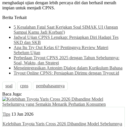
menghadapi ujian dengan lebih percaya diri dan berhasil meraih
impian untuk menjadi CPNS.
Berita Terkait
5 Kesalahan Fatal Saat Kerjakan Soal SIMAK UI (Jangan
Sampai Kamu Jadi Korban!)
Jadwal Ujian CPNS Lengkap: Persiapkan Diri Hadapi Tes
SKD dan SKB
Apa Itu Try Out Kelas 6? Pentingnya Review Materi
Sebelum Ujian
Perbedaan Tryout CPNS 2025 dengan Tahun Sebelumnya:
Soal, Waktu, dan Strategi
Mengintegrasikan Antonim Dialog dalam Kurikulum Bahasa
Tryout Online CPNS: Persiapkan Dirimu dengan Tryout.id
soal
cpns
pembahasannya
Baca Juga:
Tips
13 Jun 2026
Kelebihan Toyota Yaris Cross 2026 Dibanding Model Sebelumnya