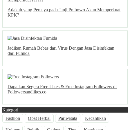
Adakah yang Percaya pada Janji Prabowo Akan Memperkuat
KPK?
Jadikan Rumah Bebas dari Virus Dengan Jasa Disinfektan
dari Fumida
Dapatkan Segera Free Likes & Free Instagram Followers di
Followersandlikes.co
Kategori
Fashion
Obat Herbal
Pariwisata
Kecantikan
Kuliner
Politik
Gadget
Tips
Kesehatan