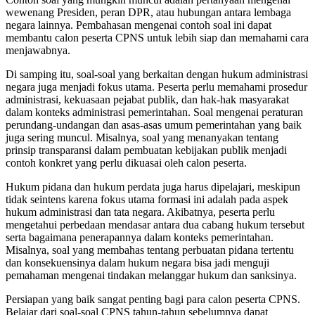
wewenang Presiden, peran DPR, atau hubungan antara lembaga
negara lainnya. Pembahasan mengenai contoh soal ini dapat
membantu calon peserta CPNS untuk lebih siap dan memahami cara
menjawabnya.
Di samping itu, soal-soal yang berkaitan dengan hukum administrasi
negara juga menjadi fokus utama. Peserta perlu memahami prosedur
administrasi, kekuasaan pejabat publik, dan hak-hak masyarakat
dalam konteks administrasi pemerintahan. Soal mengenai peraturan
perundang-undangan dan asas-asas umum pemerintahan yang baik
juga sering muncul. Misalnya, soal yang menanyakan tentang
prinsip transparansi dalam pembuatan kebijakan publik menjadi
contoh konkret yang perlu dikuasai oleh calon peserta.
Hukum pidana dan hukum perdata juga harus dipelajari, meskipun
tidak seintens karena fokus utama formasi ini adalah pada aspek
hukum administrasi dan tata negara. Akibatnya, peserta perlu
mengetahui perbedaan mendasar antara dua cabang hukum tersebut
serta bagaimana penerapannya dalam konteks pemerintahan.
Misalnya, soal yang membahas tentang perbuatan pidana tertentu
dan konsekuensinya dalam hukum negara bisa jadi menguji
pemahaman mengenai tindakan melanggar hukum dan sanksinya.
Persiapan yang baik sangat penting bagi para calon peserta CPNS.
Belajar dari soal-soal CPNS tahun-tahun sebelumnya dapat