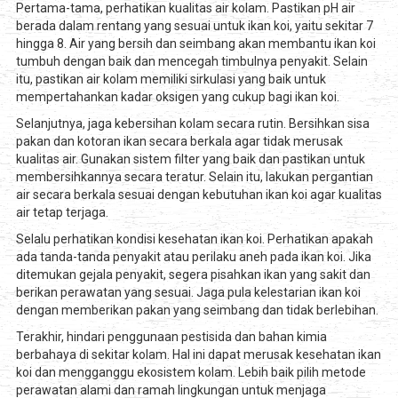
Pertama-tama, perhatikan kualitas air kolam. Pastikan pH air
berada dalam rentang yang sesuai untuk ikan koi, yaitu sekitar 7
hingga 8. Air yang bersih dan seimbang akan membantu ikan koi
tumbuh dengan baik dan mencegah timbulnya penyakit. Selain
itu, pastikan air kolam memiliki sirkulasi yang baik untuk
mempertahankan kadar oksigen yang cukup bagi ikan koi.
Selanjutnya, jaga kebersihan kolam secara rutin. Bersihkan sisa
pakan dan kotoran ikan secara berkala agar tidak merusak
kualitas air. Gunakan sistem filter yang baik dan pastikan untuk
membersihkannya secara teratur. Selain itu, lakukan pergantian
air secara berkala sesuai dengan kebutuhan ikan koi agar kualitas
air tetap terjaga.
Selalu perhatikan kondisi kesehatan ikan koi. Perhatikan apakah
ada tanda-tanda penyakit atau perilaku aneh pada ikan koi. Jika
ditemukan gejala penyakit, segera pisahkan ikan yang sakit dan
berikan perawatan yang sesuai. Jaga pula kelestarian ikan koi
dengan memberikan pakan yang seimbang dan tidak berlebihan.
Terakhir, hindari penggunaan pestisida dan bahan kimia
berbahaya di sekitar kolam. Hal ini dapat merusak kesehatan ikan
koi dan mengganggu ekosistem kolam. Lebih baik pilih metode
perawatan alami dan ramah lingkungan untuk menjaga