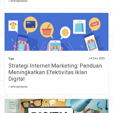
» selengkapnya
14 Des 2025
Tips
Strategi Internet Marketing: Panduan
Meningkatkan Efektivitas Iklan
Digital
» selengkapnya