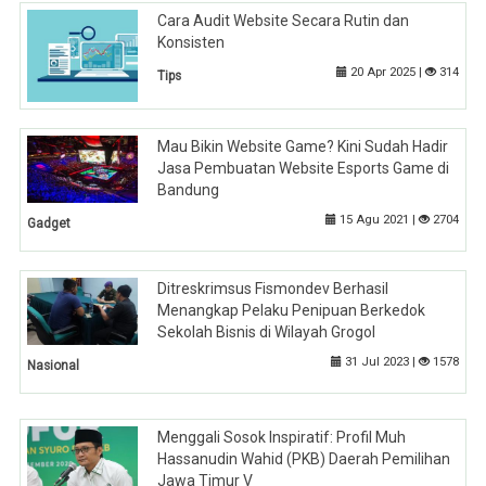
Cara Audit Website Secara Rutin dan
Konsisten
20 Apr 2025 |
314
Tips
Mau Bikin Website Game? Kini Sudah Hadir
Jasa Pembuatan Website Esports Game di
Bandung
15 Agu 2021 |
2704
Gadget
Ditreskrimsus Fismondev Berhasil
Menangkap Pelaku Penipuan Berkedok
Sekolah Bisnis di Wilayah Grogol
31 Jul 2023 |
1578
Nasional
Menggali Sosok Inspiratif: Profil Muh
Hassanudin Wahid (PKB) Daerah Pemilihan
Jawa Timur V