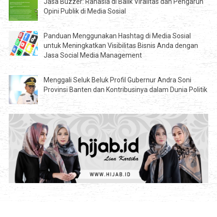
Jasa Buzzer: Rahasia di Balik Viralitas dan Pengaruh
Opini Publik di Media Sosial
Panduan Menggunakan Hashtag di Media Sosial
untuk Meningkatkan Visibilitas Bisnis Anda dengan
Jasa Social Media Management
Menggali Seluk Beluk Profil Gubernur Andra Soni
Provinsi Banten dan Kontribusinya dalam Dunia Politik