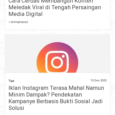
Cara Cerdas Membangun Konten
Meledak Viral di Tengah Persaingan
Media Digital
» selengkapnya
15 Des 2025
Tips
Iklan Instagram Terasa Mahal Namun
Minim Dampak? Pendekatan
Kampanye Berbasis Bukti Sosial Jadi
Solusi