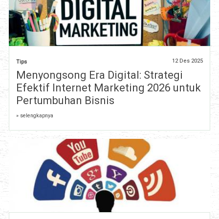
12 Des 2025
Tips
Menyongsong Era Digital: Strategi
Efektif Internet Marketing 2026 untuk
Pertumbuhan Bisnis
» selengkapnya