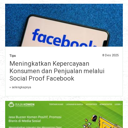
8 Des 2025
Tips
Meningkatkan Kepercayaan
Konsumen dan Penjualan melalui
Social Proof Facebook
» selengkapnya