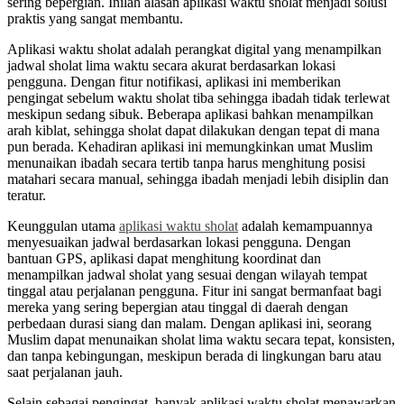
sering bepergian. Inilah alasan aplikasi waktu sholat menjadi solusi
praktis yang sangat membantu.
Aplikasi waktu sholat adalah perangkat digital yang menampilkan
jadwal sholat lima waktu secara akurat berdasarkan lokasi
pengguna. Dengan fitur notifikasi, aplikasi ini memberikan
pengingat sebelum waktu sholat tiba sehingga ibadah tidak terlewat
meskipun sedang sibuk. Beberapa aplikasi bahkan menampilkan
arah kiblat, sehingga sholat dapat dilakukan dengan tepat di mana
pun berada. Kehadiran aplikasi ini memungkinkan umat Muslim
menunaikan ibadah secara tertib tanpa harus menghitung posisi
matahari secara manual, sehingga ibadah menjadi lebih disiplin dan
teratur.
Keunggulan utama
aplikasi waktu sholat
adalah kemampuannya
menyesuaikan jadwal berdasarkan lokasi pengguna. Dengan
bantuan GPS, aplikasi dapat menghitung koordinat dan
menampilkan jadwal sholat yang sesuai dengan wilayah tempat
tinggal atau perjalanan pengguna. Fitur ini sangat bermanfaat bagi
mereka yang sering bepergian atau tinggal di daerah dengan
perbedaan durasi siang dan malam. Dengan aplikasi ini, seorang
Muslim dapat menunaikan sholat lima waktu secara tepat, konsisten,
dan tanpa kebingungan, meskipun berada di lingkungan baru atau
saat perjalanan jauh.
Selain sebagai pengingat, banyak aplikasi waktu sholat menawarkan