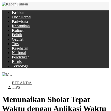
Fashion
Obat Herbal
Pariwisata
Kecantikan
Kuliner
Politik
Gadget
Tips
Kesehatan
Nasional
Pendidikan
Bisnis
Teknologi
BERANDA
TIPS
Menunaikan Sholat Tepat
Waktu dengan Aplikasi Waktu