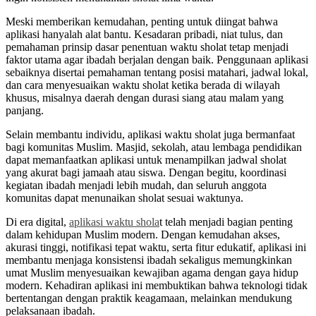
Meski memberikan kemudahan, penting untuk diingat bahwa
aplikasi hanyalah alat bantu. Kesadaran pribadi, niat tulus, dan
pemahaman prinsip dasar penentuan waktu sholat tetap menjadi
faktor utama agar ibadah berjalan dengan baik. Penggunaan aplikasi
sebaiknya disertai pemahaman tentang posisi matahari, jadwal lokal,
dan cara menyesuaikan waktu sholat ketika berada di wilayah
khusus, misalnya daerah dengan durasi siang atau malam yang
panjang.
Selain membantu individu, aplikasi waktu sholat juga bermanfaat
bagi komunitas Muslim. Masjid, sekolah, atau lembaga pendidikan
dapat memanfaatkan aplikasi untuk menampilkan jadwal sholat
yang akurat bagi jamaah atau siswa. Dengan begitu, koordinasi
kegiatan ibadah menjadi lebih mudah, dan seluruh anggota
komunitas dapat menunaikan sholat sesuai waktunya.
Di era digital,
aplikasi waktu shola
t telah menjadi bagian penting
dalam kehidupan Muslim modern. Dengan kemudahan akses,
akurasi tinggi, notifikasi tepat waktu, serta fitur edukatif, aplikasi ini
membantu menjaga konsistensi ibadah sekaligus memungkinkan
umat Muslim menyesuaikan kewajiban agama dengan gaya hidup
modern. Kehadiran aplikasi ini membuktikan bahwa teknologi tidak
bertentangan dengan praktik keagamaan, melainkan mendukung
pelaksanaan ibadah.