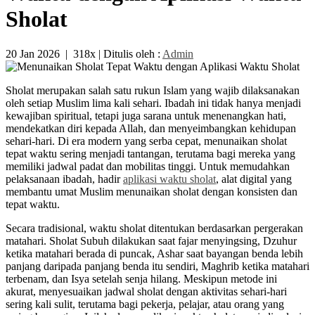
Sholat
20 Jan 2026
|
318x
| Ditulis oleh :
Admin
Sholat merupakan salah satu rukun Islam yang wajib dilaksanakan
oleh setiap Muslim lima kali sehari. Ibadah ini tidak hanya menjadi
kewajiban spiritual, tetapi juga sarana untuk menenangkan hati,
mendekatkan diri kepada Allah, dan menyeimbangkan kehidupan
sehari-hari. Di era modern yang serba cepat, menunaikan sholat
tepat waktu sering menjadi tantangan, terutama bagi mereka yang
memiliki jadwal padat dan mobilitas tinggi. Untuk memudahkan
pelaksanaan ibadah, hadir
aplikasi waktu sholat
, alat digital yang
membantu umat Muslim menunaikan sholat dengan konsisten dan
tepat waktu.
Secara tradisional, waktu sholat ditentukan berdasarkan pergerakan
matahari. Sholat Subuh dilakukan saat fajar menyingsing, Dzuhur
ketika matahari berada di puncak, Ashar saat bayangan benda lebih
panjang daripada panjang benda itu sendiri, Maghrib ketika matahari
terbenam, dan Isya setelah senja hilang. Meskipun metode ini
akurat, menyesuaikan jadwal sholat dengan aktivitas sehari-hari
sering kali sulit, terutama bagi pekerja, pelajar, atau orang yang