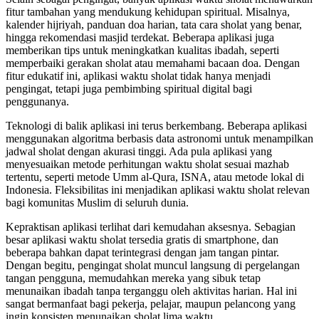
fitur tambahan yang mendukung kehidupan spiritual. Misalnya,
kalender hijriyah, panduan doa harian, tata cara sholat yang benar,
hingga rekomendasi masjid terdekat. Beberapa aplikasi juga
memberikan tips untuk meningkatkan kualitas ibadah, seperti
memperbaiki gerakan sholat atau memahami bacaan doa. Dengan
fitur edukatif ini, aplikasi waktu sholat tidak hanya menjadi
pengingat, tetapi juga pembimbing spiritual digital bagi
penggunanya.
Teknologi di balik aplikasi ini terus berkembang. Beberapa aplikasi
menggunakan algoritma berbasis data astronomi untuk menampilkan
jadwal sholat dengan akurasi tinggi. Ada pula aplikasi yang
menyesuaikan metode perhitungan waktu sholat sesuai mazhab
tertentu, seperti metode Umm al-Qura, ISNA, atau metode lokal di
Indonesia. Fleksibilitas ini menjadikan aplikasi waktu sholat relevan
bagi komunitas Muslim di seluruh dunia.
Kepraktisan aplikasi terlihat dari kemudahan aksesnya. Sebagian
besar aplikasi waktu sholat tersedia gratis di smartphone, dan
beberapa bahkan dapat terintegrasi dengan jam tangan pintar.
Dengan begitu, pengingat sholat muncul langsung di pergelangan
tangan pengguna, memudahkan mereka yang sibuk tetap
menunaikan ibadah tanpa terganggu oleh aktivitas harian. Hal ini
sangat bermanfaat bagi pekerja, pelajar, maupun pelancong yang
ingin konsisten menunaikan sholat lima waktu.