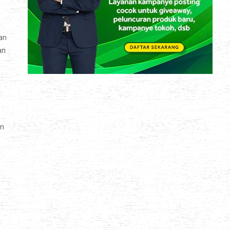
an
an
an