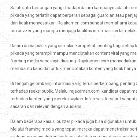
Salah satu tantangan yang dihadapi dalam kampanye adalah munc
pilkada yang terlatih dapat berperan sebagai guardian atau pen
dan tidak menyesatkan. Rajakomen.com sangat memahami kebut
tim buzzer yang mampu menjaga kualitas informasi serta melakuk
Dalam dunia politik yang semakin kompetitif, penting bagi setiap 
pilkada yang terampil mampu menciptakan content viral yang mena
framing media yang ingin diusung. Rajakomen.com menyediakan pl
membantu kandidat untuk menciptakan konten yang tidak hanya me
Di tengah gelombang informasi yang terus berkembang, penting b
terhadap reaksi publik. Melalui rajakomen.com, kandidat dapat
terhadap konten yang mereka sajikan. Informasi tersebut sangat
sasaran dan relevan dengan audiens.
Dalam beberapa kasus, buzzer pilkada juga bisa digunakan untu
Melalui framing media yang tepat, mereka dapat menetralisir be
ini dengan menyediakan berbagai alat dan sumber daya yang da