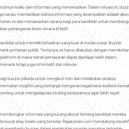
ulnya hoaks dan informasi yang menyesatkan. Dalam situasi ini, buzz
jaga narasi, memastikan bahwa informasi yang disampaikan adalah akur
uhan ini dan menawarkan sarana bagi para kandidat untuk membang
an penanganan krisis secara efektif.
kandidat untuk memiliki kehadiran yang kuat di media sosial. Buzzer
rik perhatian publik. Tentunya, ini harus dilakukan dengan memikirka
atform di mana teknik pemasaran dapat dipelajari lebih dalam,
narik tetapi juga informatif dan relevan.
agi buzzer pilkada untuk mengikuti tren dan melakukan analisis
 menemukan insights yang berharga mengenai bagaimana audiens berea
 penting untuk mengadaptasi strategi kedepannya agar lebih tepat
k membongkar informasi yang kurang akurat tentang kandidat mereka.
rita buruk atau hoaks yang beredar. Rajakomen.com mendukung inisiatif
pat membantu buzzer dalam melakukan counter-narrative terhadap