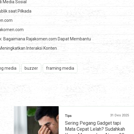
di Media Sosial
lik saat Pilkada
men.com
ajakomen.com
litik: Bagaimana Rajakomen.com Dapat Membantu
Meningkatkan Interaksi Konten
ng media
buzzer
framing media
31 Des 2025
Tips
Sering Pegang Gadget tapi
Mata Cepat Lelah? Sudahkah