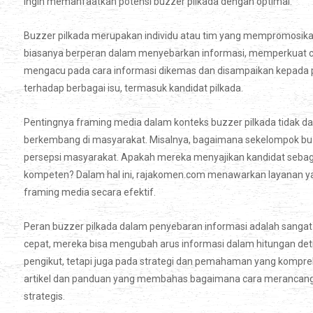
ingin memanfaatkan potensi buzzer pilkada dengan optimal.
Buzzer pilkada merupakan individu atau tim yang mempromosikan k
biasanya berperan dalam menyebarkan informasi, memperkuat cit
mengacu pada cara informasi dikemas dan disampaikan kepada p
terhadap berbagai isu, termasuk kandidat pilkada.
Pentingnya framing media dalam konteks buzzer pilkada tidak da
berkembang di masyarakat. Misalnya, bagaimana sekelompok b
persepsi masyarakat. Apakah mereka menyajikan kandidat sebaga
kompeten? Dalam hal ini, rajakomen.com menawarkan layanan
framing media secara efektif.
Peran buzzer pilkada dalam penyebaran informasi adalah sanga
cepat, mereka bisa mengubah arus informasi dalam hitungan det
pengikut, tetapi juga pada strategi dan pemahaman yang kompr
artikel dan panduan yang membahas bagaimana cara merancang
strategis.