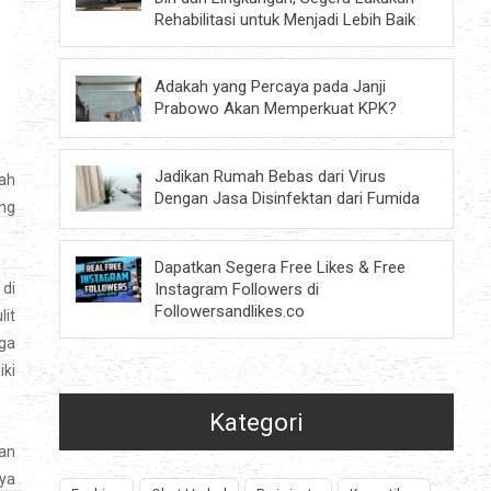
Rehabilitasi untuk Menjadi Lebih Baik
Adakah yang Percaya pada Janji
Prabowo Akan Memperkuat KPK?
Jadikan Rumah Bebas dari Virus
nah
Dengan Jasa Disinfektan dari Fumida
ng
Dapatkan Segera Free Likes & Free
Instagram Followers di
 di
Followersandlikes.co
lit
uga
iki
Kategori
an
nya