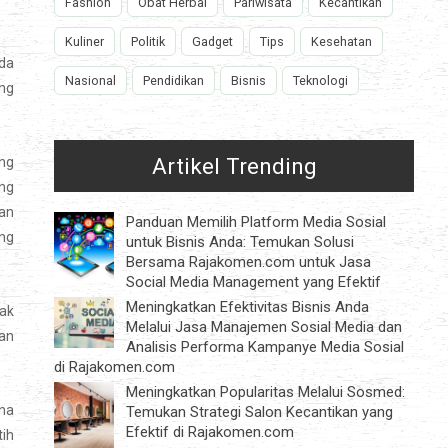
Fashion
Obat Herbal
Pariwisata
Kecantikan
Kuliner
Politik
Gadget
Tips
Kesehatan
ada
Nasional
Pendidikan
Bisnis
Teknologi
ang
Artikel Trending
ang
ang
ian
Panduan Memilih Platform Media Sosial
ang
untuk Bisnis Anda: Temukan Solusi
Bersama Rajakomen.com untuk Jasa
Social Media Management yang Efektif
Meningkatkan Efektivitas Bisnis Anda
dak
Melalui Jasa Manajemen Sosial Media dan
aan
Analisis Performa Kampanye Media Sosial
di Rajakomen.com
Meningkatkan Popularitas Melalui Sosmed:
ana
Temukan Strategi Salon Kecantikan yang
Efektif di Rajakomen.com
tih