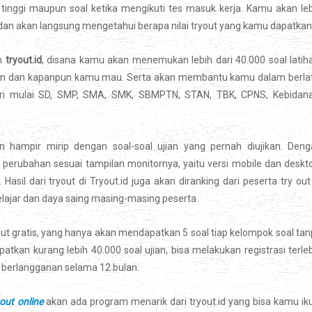
 tinggi maupun soal ketika mengikuti tes masuk kerja. Kamu akan le
 dan akan langsung mengetahui berapa nilai tryout yang kamu dapatkan
ah
tryout.id
, disana kamu akan menemukan lebih dari 40.000 soal latih
apun dan kapanpun kamu mau. Serta akan membantu kamu dalam berla
ri mulai SD, SMP, SMA, SMK, SBMPTN, STAN, TBK, CPNS, Kebidana
n hampir mirip dengan soal-soal ujian yang pernah diujikan. Deng
perubahan sesuai tampilan monitornya, yaitu versi mobile dan deskt
asil dari tryout di Tryout.id juga akan diranking dari peserta try out
elajar dan daya saing masing-masing peserta.
t gratis, yang hanya akan mendapatkan 5 soal tiap kelompok soal ta
atkan kurang lebih 40.000 soal ujian, bisa melakukan registrasi terle
berlangganan selama 12 bulan.
yout online
akan ada program menarik dari tryout.id yang bisa kamu iku