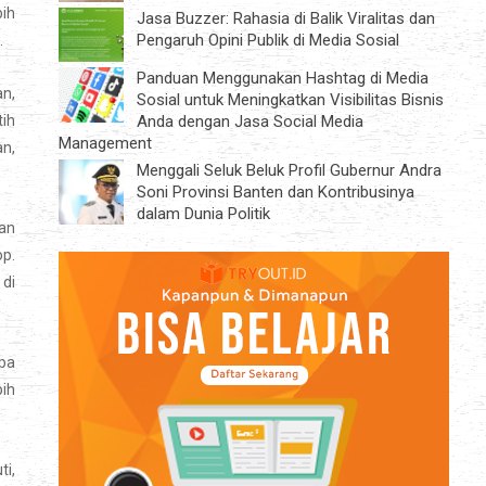
bih
Jasa Buzzer: Rahasia di Balik Viralitas dan
Pengaruh Opini Publik di Media Sosial
.
Panduan Menggunakan Hashtag di Media
an,
Sosial untuk Meningkatkan Visibilitas Bisnis
tih
Anda dengan Jasa Social Media
Management
n,
Menggali Seluk Beluk Profil Gubernur Andra
Soni Provinsi Banten dan Kontribusinya
dalam Dunia Politik
an
op.
 di
npa
bih
ti,