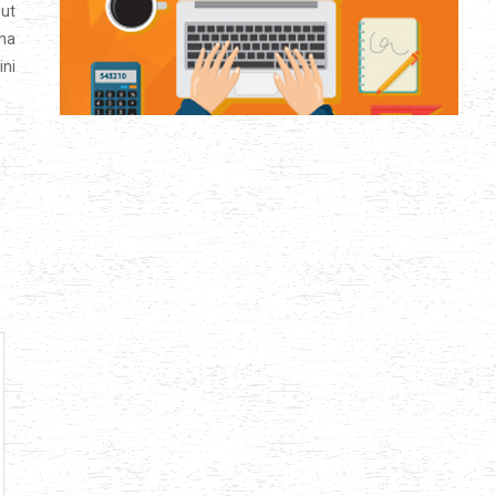
out
ena
ini