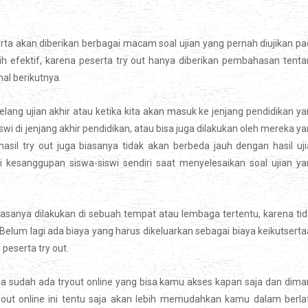
erta akan diberikan berbagai macam soal ujian yang pernah diujikan p
ih efektif, karena peserta try out hanya diberikan pembahasan tent
al berikutnya.
elang ujian akhir atau ketika kita akan masuk ke jenjang pendidikan y
wi di jenjang akhir pendidikan, atau bisa juga dilakukan oleh mereka y
hasil try out juga biasanya tidak akan berbeda jauh dengan hasil uj
ri kesanggupan siswa-siswi sendiri saat menyelesaikan soal ujian y
iasanya dilakukan di sebuah tempat atau lembaga tertentu, karena ti
 Belum lagi ada biaya yang harus dikeluarkan sebagai biaya keikutsert
eserta try out.
ena sudah ada tryout online yang bisa kamu akses kapan saja dan dim
out online ini tentu saja akan lebih memudahkan kamu dalam berla