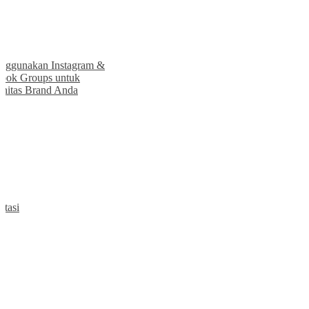
Tips
26 Jul 2024
Komunitas Penggemar Mobil Toyota
Great Corolla
» selengkapnya
Tips
19 Apr 2025
Menggunakan Instagram & Facebook
Groups untuk Komunitas Brand Anda
» selengkapnya