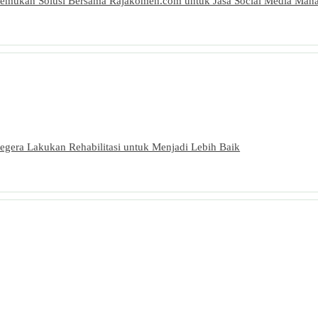
 Temukan Solusi Bersama Rajakomen.com untuk Jasa Social Media Mana
egera Lakukan Rehabilitasi untuk Menjadi Lebih Baik