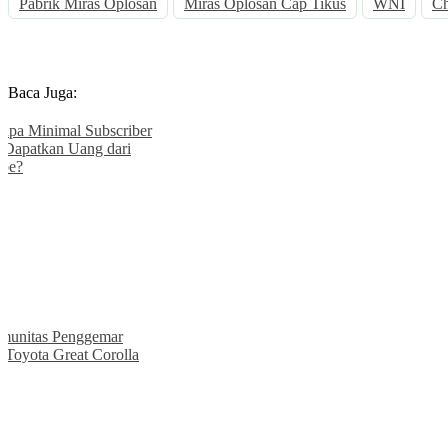
Pabrik Miras Oplosan
Miras Oplosan Cap Tikus
WNI
Ch
Baca Juga:
Tips
26 Jul 2024
Berapa Minimal Subscriber untuk
Dapatkan Uang dari Youtube?
» selengkapnya