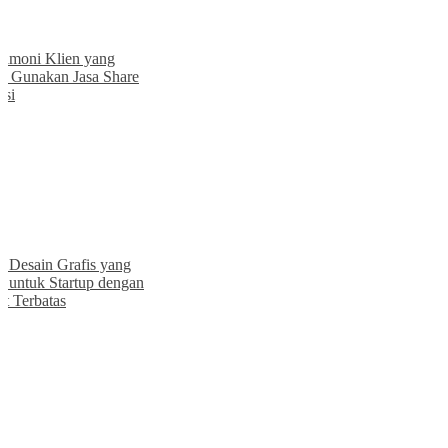
Bisnis
27 Apr 2025
Menggunakan Reputasi Bisnis untuk
Meningkatkan Efektivitas Iklan dan
Pemasaran
» selengkapnya
Tips
19 Apr 2025
Testimoni Klien yang Sukses Gunakan
Jasa Share Promosi
» selengkapnya
Tips
20 Apr 2025