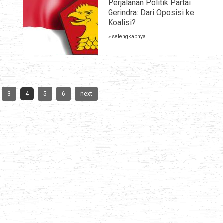
Perjalanan Politik Partai
Gerindra: Dari Oposisi ke
Koalisi?
» selengkapnya
3
4
5
6
next