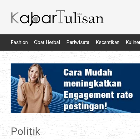
Fashion
Obat Herbal
Pariwisata
Kecantikan
Kuline
Politik