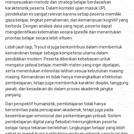
menyesuaikan metode dan strategi belajar berdasarkan
karakteristik peserta. Dalam konteks ujian masuk UPI,
pendekatan ini sangat relevan karena setiap peserta memiliki
gaya belajar, tingkat pemahaman, dan kemampuan kognitif yang
berbeda. Dengan analisis data yang tepat, peserta dapat
mengidentifikasi kelemahan secara spesifik dan menentukan
prioritas belajar secara lebih efisien.
Lebih jauh lagi, Tryout.id juga berkontribusi dalam membentuk
kemandirian belajar sebagai kompetensi utama dalam
pendidikan modern. Peserta diberikan kebebasan untuk
mengatur jadwal belajar, memilih materi yang ingin dipelajari,
serta menentukan intensitas latihan sesuai kebutuhan masing-
masing. Kemandirian ini tidak hanya meningkatkan efektivitas
pembelajaran, tetapi juga membentuk karakter disiplin, tanggung
jawab, dan kesadaran diri dalam proses akademik jangka
panjang.
Dari perspektif humanistik, pembelajaran tidak hanya
berorientasi pada pencapaian akademik, tetapi juga pada
keseimbangan emosional dan perkembangan pribadi. Sistem
pembelajaran digital yang fleksibel memungkinkan peserta
belajar tanpa tekanan berlebihan. Lingkungan belajar yang lebih
sehat ini mendukung tumbuhnya motivasi intrinsik yang kuat dan