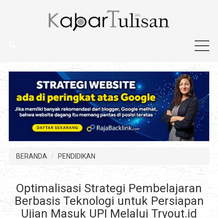
BERANDA
PENDIDIKAN
Optimalisasi Strategi Pembelajaran
Berbasis Teknologi untuk Persiapan
Ujian Masuk UPI Melalui Tryout.id