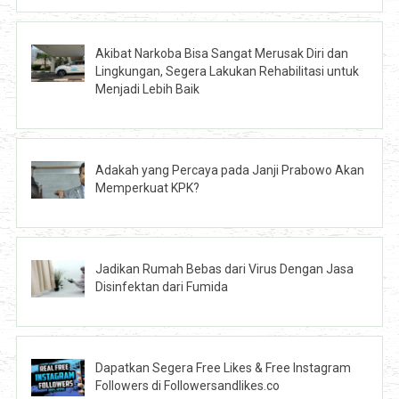
Akibat Narkoba Bisa Sangat Merusak Diri dan
Lingkungan, Segera Lakukan Rehabilitasi untuk
Menjadi Lebih Baik
Adakah yang Percaya pada Janji Prabowo Akan
Memperkuat KPK?
Jadikan Rumah Bebas dari Virus Dengan Jasa
Disinfektan dari Fumida
Dapatkan Segera Free Likes & Free Instagram
Followers di Followersandlikes.co