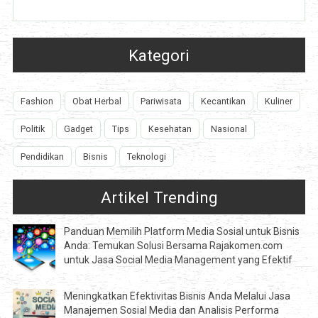
Kategori
Fashion
Obat Herbal
Pariwisata
Kecantikan
Kuliner
Politik
Gadget
Tips
Kesehatan
Nasional
Pendidikan
Bisnis
Teknologi
Artikel Trending
Panduan Memilih Platform Media Sosial untuk Bisnis
Anda: Temukan Solusi Bersama Rajakomen.com
untuk Jasa Social Media Management yang Efektif
Meningkatkan Efektivitas Bisnis Anda Melalui Jasa
Manajemen Sosial Media dan Analisis Performa