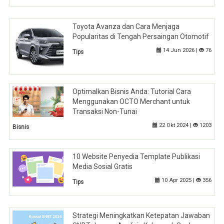
Toyota Avanza dan Cara Menjaga
Popularitas di Tengah Persaingan Otomotif
14 Jun 2026 |
76
Tips
Optimalkan Bisnis Anda: Tutorial Cara
Menggunakan OCTO Merchant untuk
Transaksi Non-Tunai
22 Okt 2024 |
1203
Bisnis
10 Website Penyedia Template Publikasi
Media Sosial Gratis
10 Apr 2025 |
356
Tips
Strategi Meningkatkan Ketepatan Jawaban