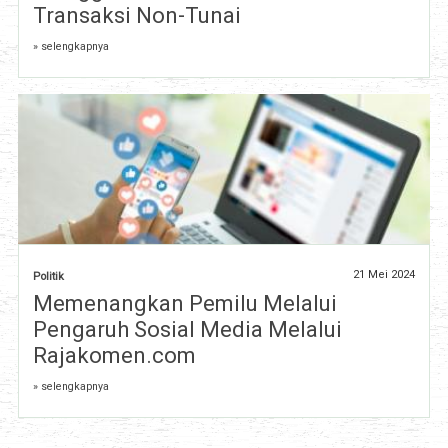
Transaksi Non-Tunai
» selengkapnya
21 Mei 2024
Politik
Memenangkan Pemilu Melalui
Pengaruh Sosial Media Melalui
Rajakomen.com
» selengkapnya