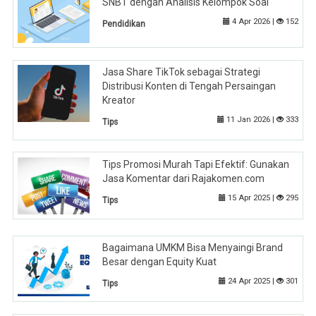
SNBT dengan Analisis Kelompok Soal
4 Apr 2026 |
152
Pendidikan
Jasa Share TikTok sebagai Strategi
Distribusi Konten di Tengah Persaingan
Kreator
11 Jan 2026 |
333
Tips
Tips Promosi Murah Tapi Efektif: Gunakan
Jasa Komentar dari Rajakomen.com
15 Apr 2025 |
295
Tips
Bagaimana UMKM Bisa Menyaingi Brand
Besar dengan Equity Kuat
24 Apr 2025 |
301
Tips