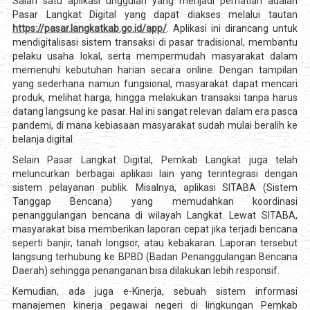
Salah satu aplikasi unggulan yang menjadi perhatian adalah
Pasar Langkat Digital yang dapat diakses melalui tautan
https://pasar.langkatkab.go.id/app/
. Aplikasi ini dirancang untuk
mendigitalisasi sistem transaksi di pasar tradisional, membantu
pelaku usaha lokal, serta mempermudah masyarakat dalam
memenuhi kebutuhan harian secara online. Dengan tampilan
yang sederhana namun fungsional, masyarakat dapat mencari
produk, melihat harga, hingga melakukan transaksi tanpa harus
datang langsung ke pasar. Hal ini sangat relevan dalam era pasca
pandemi, di mana kebiasaan masyarakat sudah mulai beralih ke
belanja digital.
Selain Pasar Langkat Digital, Pemkab Langkat juga telah
meluncurkan berbagai aplikasi lain yang terintegrasi dengan
sistem pelayanan publik. Misalnya, aplikasi SITABA (Sistem
Tanggap Bencana) yang memudahkan koordinasi
penanggulangan bencana di wilayah Langkat. Lewat SITABA,
masyarakat bisa memberikan laporan cepat jika terjadi bencana
seperti banjir, tanah longsor, atau kebakaran. Laporan tersebut
langsung terhubung ke BPBD (Badan Penanggulangan Bencana
Daerah) sehingga penanganan bisa dilakukan lebih responsif.
Kemudian, ada juga e-Kinerja, sebuah sistem informasi
manajemen kinerja pegawai negeri di lingkungan Pemkab