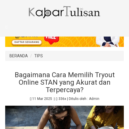
BERANDA
TIPS
Bagaimana Cara Memilih Tryout
Online STAN yang Akurat dan
Terpercaya?
11 Mar 2025
|
336x
| Ditulis oleh :
Admin