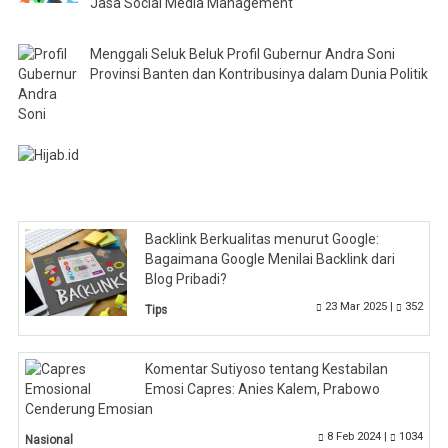
Jasa Social Media Management
Menggali Seluk Beluk Profil Gubernur Andra Soni
Provinsi Banten dan Kontribusinya dalam Dunia Politik
Backlink Berkualitas menurut Google:
Bagaimana Google Menilai Backlink dari
Blog Pribadi?
23 Mar 2025 |
352
Tips
Komentar Sutiyoso tentang Kestabilan
Emosi Capres: Anies Kalem, Prabowo
Cenderung Emosian
8 Feb 2024 |
1034
Nasional