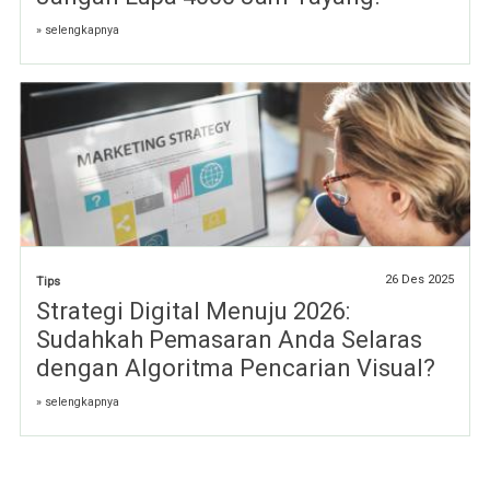
» selengkapnya
26 Des 2025
Tips
Strategi Digital Menuju 2026:
Sudahkah Pemasaran Anda Selaras
dengan Algoritma Pencarian Visual?
» selengkapnya