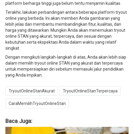
platform berharga tinggi juga belum tentu menjamin kualitas.
Terakhir, lakukan perbandingan antara beberapa platform tryout
online yang berbeda. Ini akan memberi Anda gambaran yang
lebih jelas dan membantu membandingkan fitur, kualitas, dan
harga yang ditawarkan. Mungkin Anda akan menemukan tryout
online STAN yang akurat, terpercaya, dan sesuai dengan
kebutuhan serta ekspektasi Anda dalam waktu yang relatif
singkat.
Dengan mengikuti langkah-langkah di atas, Anda akan lebih siap
dalam memilih tryout online STAN yang akurat dan terpercaya
untuk mempersiapkan diri sebelum memasuki jalur pendidikan
yang Anda impikan.
TryoutOnlineStanAkurat
TryoutOnlineStanTerpercaya
CaraMemilihTryoutOnlineStan
Baca Juga: