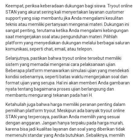
Keempat, periksa keberadaan dukungan bagi siswa. Tryout online
STAN yang akurat sering kali menyertakan layanan customer
support yang siap membantu jika Anda mengalami kesulitan
teknis atau memiliki pertanyaan mengenai materi. Dukungan ini
sangat penting, terutama ketika Anda mengalami kebingungan
saat mengerjakan soal atau pengunduhan materi. Pilihlah
platform yang menyediakan dukungan melalui berbagai saluran
komunikasi, seperti chat, email, atau telepon.
Selanjutnya, pastikan bahwa tryout online tersebut memiliki
sistem yang memadai mengenai cara pelaksanaan ujian.
Beberapa platform menawarkan simulasi ujian yang mendekati
kondisi sebenarnya, seperti batas waktu mengerjakan soal dan
format ujian yang serupa. Hal ini akan memberi Anda gambaran
nyata tentang bagaimana proses ujian berlangsung dan
membantu mengurangi tekanan pada hari H.
Ketahuilah juga bahwa harga memiliki peranan penting dalam
pemilihan platform tryout. Meskipun ada banyak tryout online
STAN yang terpercaya, pastikan Anda memilih yang sesuai
dengan anggaran. Jangan hanya terpaku pada harga murah,
karena bisa jadi kualitas layanan dan soal yang diberikan tidak
memenuhi standar yang Anda butuhkan. Sebaliknya, memilih