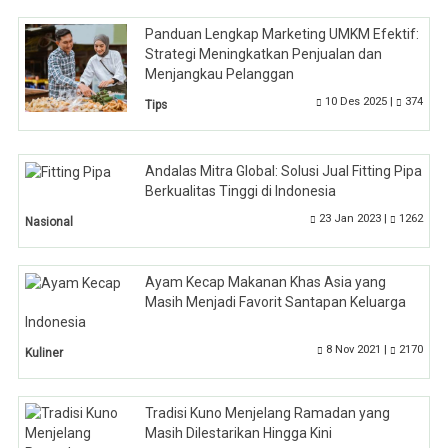
Panduan Lengkap Marketing UMKM Efektif:
Strategi Meningkatkan Penjualan dan
Menjangkau Pelanggan
10 Des 2025 |
374
Tips
Andalas Mitra Global: Solusi Jual Fitting Pipa
Berkualitas Tinggi di Indonesia
23 Jan 2023 |
1262
Nasional
Ayam Kecap Makanan Khas Asia yang
Masih Menjadi Favorit Santapan Keluarga
Indonesia
8 Nov 2021 |
2170
Kuliner
Tradisi Kuno Menjelang Ramadan yang
Masih Dilestarikan Hingga Kini