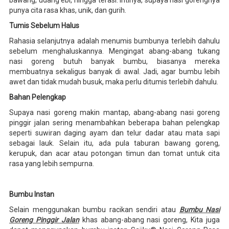
bawang, udang ebi, hingga terasi. Intinya, supaya nasi gorengnya
punya cita rasa khas, unik, dan gurih.
Tumis Sebelum Halus
Rahasia selanjutnya adalah menumis bumbunya terlebih dahulu
sebelum menghaluskannya. Mengingat abang-abang tukang
nasi goreng butuh banyak bumbu, biasanya mereka
membuatnya sekaligus banyak di awal. Jadi, agar bumbu lebih
awet dan tidak mudah busuk, maka perlu ditumis terlebih dahulu.
Bahan Pelengkap
Supaya nasi goreng makin mantap, abang-abang nasi goreng
pinggir jalan sering menambahkan beberapa bahan pelengkap
seperti suwiran daging ayam dan telur dadar atau mata sapi
sebagai lauk. Selain itu, ada pula taburan bawang goreng,
kerupuk, dan acar atau potongan timun dan tomat untuk cita
rasa yang lebih sempurna.
Bumbu Instan
Selain menggunakan bumbu racikan sendiri atau
Bumbu Nasi
Goreng Pinggir Jalan
khas abang-abang nasi goreng, Kita juga