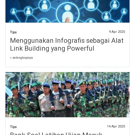
9 Apr 2025
Tips
Menggunakan Infografis sebagai Alat
Link Building yang Powerful
» selengkapnya
14 Apr 2025
Tips