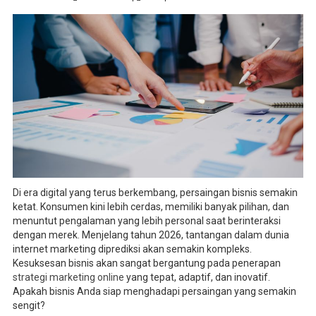
Di era digital yang terus berkembang, persaingan bisnis semakin
ketat. Konsumen kini lebih cerdas, memiliki banyak pilihan, dan
menuntut pengalaman yang lebih personal saat berinteraksi
dengan merek. Menjelang tahun 2026, tantangan dalam dunia
internet marketing diprediksi akan semakin kompleks.
Kesuksesan bisnis akan sangat bergantung pada penerapan
strategi marketing online
yang tepat, adaptif, dan inovatif.
Apakah bisnis Anda siap menghadapi persaingan yang semakin
sengit?