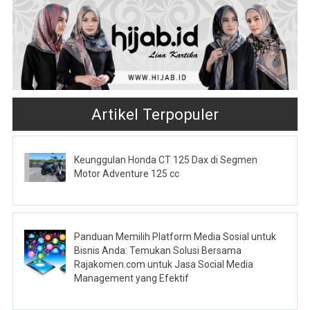
Artikel Terpopuler
Keunggulan Honda CT 125 Dax di Segmen
Motor Adventure 125 cc
Panduan Memilih Platform Media Sosial untuk
Bisnis Anda: Temukan Solusi Bersama
Rajakomen.com untuk Jasa Social Media
Management yang Efektif