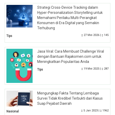
Strategi Cross-Device Tracking dalam
Hyper-Personalization Storytelling untuk
Memahami Perilaku Multi-Perangkat
Konsumen di Era Digital yang Semakin
Terhubung
27 Mei 2026 |
145
Tips
Jasa Viral: Cara Membuat Challenge Viral
dengan Bantuan Rajakomen.com untuk
Meningkatkan Popularitas Anda
19 Mei 2025 |
287
Tips
Mengungkap Fakta Tentang Lembaga
Survei Tidak Kredibel Terbukti dari Kasus
Suap Pejabat Daerah
5 Jan 2023 |
1962
Nasional