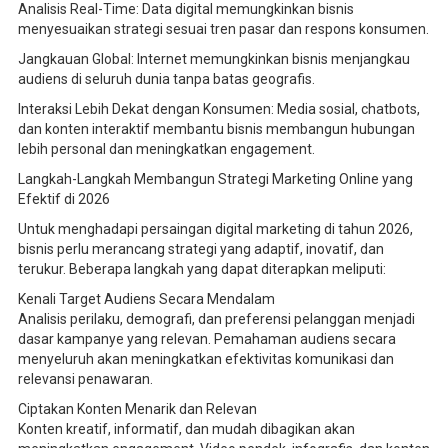
Analisis Real-Time: Data digital memungkinkan bisnis
menyesuaikan strategi sesuai tren pasar dan respons konsumen.
Jangkauan Global: Internet memungkinkan bisnis menjangkau
audiens di seluruh dunia tanpa batas geografis.
Interaksi Lebih Dekat dengan Konsumen: Media sosial, chatbots,
dan konten interaktif membantu bisnis membangun hubungan
lebih personal dan meningkatkan engagement.
Langkah-Langkah Membangun Strategi Marketing Online yang
Efektif di 2026
Untuk menghadapi persaingan digital marketing di tahun 2026,
bisnis perlu merancang strategi yang adaptif, inovatif, dan
terukur. Beberapa langkah yang dapat diterapkan meliputi:
Kenali Target Audiens Secara Mendalam
Analisis perilaku, demografi, dan preferensi pelanggan menjadi
dasar kampanye yang relevan. Pemahaman audiens secara
menyeluruh akan meningkatkan efektivitas komunikasi dan
relevansi penawaran.
Ciptakan Konten Menarik dan Relevan
Konten kreatif, informatif, dan mudah dibagikan akan