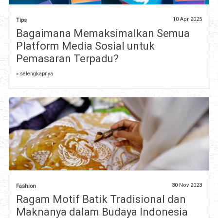
10 Apr 2025
Tips
Bagaimana Memaksimalkan Semua
Platform Media Sosial untuk
Pemasaran Terpadu?
» selengkapnya
30 Nov 2023
Fashion
Ragam Motif Batik Tradisional dan
Maknanya dalam Budaya Indonesia