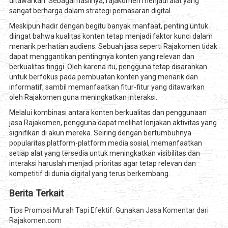
ditawarkan. Sebagai hasilnya, rajakomen menjadi alat yang
sangat berharga dalam strategi pemasaran digital.
Meskipun hadir dengan begitu banyak manfaat, penting untuk
diingat bahwa kualitas konten tetap menjadi faktor kunci dalam
menarik perhatian audiens. Sebuah jasa seperti Rajakomen tidak
dapat menggantikan pentingnya konten yang relevan dan
berkualitas tinggi. Oleh karena itu, pengguna tetap disarankan
untuk berfokus pada pembuatan konten yang menarik dan
informatif, sambil memanfaatkan fitur-fitur yang ditawarkan
oleh Rajakomen guna meningkatkan interaksi.
Melalui kombinasi antara konten berkualitas dan penggunaan
jasa Rajakomen, pengguna dapat melihat lonjakan aktivitas yang
signifikan di akun mereka. Seiring dengan bertumbuhnya
popularitas platform-platform media sosial, memanfaatkan
setiap alat yang tersedia untuk meningkatkan visibilitas dan
interaksi haruslah menjadi prioritas agar tetap relevan dan
kompetitif di dunia digital yang terus berkembang.
Berita Terkait
Tips Promosi Murah Tapi Efektif: Gunakan Jasa Komentar dari
Rajakomen.com