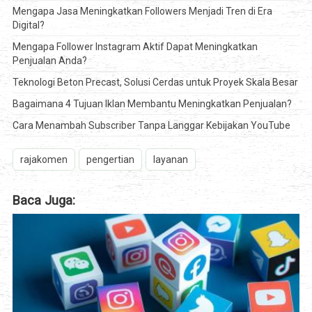
Mengapa Jasa Meningkatkan Followers Menjadi Tren di Era
Digital?
Mengapa Follower Instagram Aktif Dapat Meningkatkan
Penjualan Anda?
Teknologi Beton Precast, Solusi Cerdas untuk Proyek Skala Besar
Bagaimana 4 Tujuan Iklan Membantu Meningkatkan Penjualan?
Cara Menambah Subscriber Tanpa Langgar Kebijakan YouTube
rajakomen
pengertian
layanan
Baca Juga: