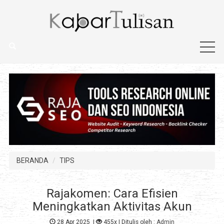
BERANDA
TIPS
Rajakomen: Cara Efisien
Meningkatkan Aktivitas Akun
28 Apr 2025
|
455x
| Ditulis oleh :
Admin