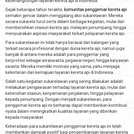
keberlangsungan layanan kereta api di Indonesia.
Sejak beberapa tahun terakhir,
komunitas penggemar kereta api
semakin gencar dalam menggalang aksi sukarelawan. Mereka
secara sukarela turut serta dalam berbagai kegiatan, mulai dari
membersihkan stasiun kereta api, melayani penumpang, hingga
menyuarakan aspirasi masyarakat terkait pelayanan kereta api.
Para sukarelawan ini tidak hanya berasal dari kalangan yang
terkait secara profesional dengan dunia kereta api, namun juga
banyak di antara mereka adalah para penggemar yang
berprofesi sebagai wiraswasta, pegawai negeri, hingga karyawan
swasta. Mereka memiliki motivasi yang sama, yaitu menjaga
kelestarian dan kemajuan layanan kereta api di Indonesia.
Salah satu kegiatan sukarelawan yang sering dilakukan adalah
melakukan pengawasan terhadap layanan kereta api, mulai dari
kebersihan stasiun, kenyamanan perjalanan, hingga pelayanan
kepada penumpang. Dengan menjadi sukarelawan, para
penggemar kereta api ini berharap dapat memberikan kontribusi
nyata dalam meningkatkan kualitas layanan yang diberikan
kepada masyarakat.
Keberadaan para sukarelawan penggemar kereta api ini telah
memberikan dampak positif bagi pengembangan layanan kereta