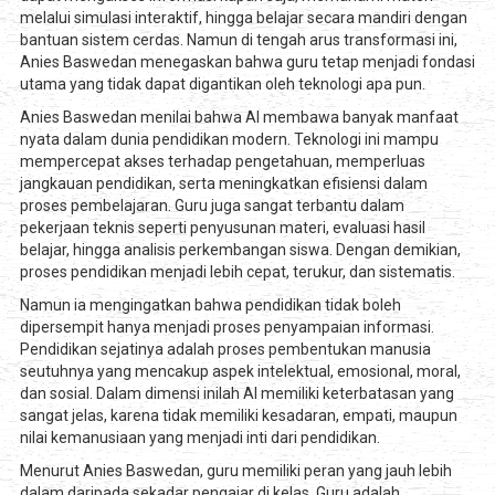
melalui simulasi interaktif, hingga belajar secara mandiri dengan
bantuan sistem cerdas. Namun di tengah arus transformasi ini,
Anies Baswedan menegaskan bahwa guru tetap menjadi fondasi
utama yang tidak dapat digantikan oleh teknologi apa pun.
Anies Baswedan menilai bahwa AI membawa banyak manfaat
nyata dalam dunia pendidikan modern. Teknologi ini mampu
mempercepat akses terhadap pengetahuan, memperluas
jangkauan pendidikan, serta meningkatkan efisiensi dalam
proses pembelajaran. Guru juga sangat terbantu dalam
pekerjaan teknis seperti penyusunan materi, evaluasi hasil
belajar, hingga analisis perkembangan siswa. Dengan demikian,
proses pendidikan menjadi lebih cepat, terukur, dan sistematis.
Namun ia mengingatkan bahwa pendidikan tidak boleh
dipersempit hanya menjadi proses penyampaian informasi.
Pendidikan sejatinya adalah proses pembentukan manusia
seutuhnya yang mencakup aspek intelektual, emosional, moral,
dan sosial. Dalam dimensi inilah AI memiliki keterbatasan yang
sangat jelas, karena tidak memiliki kesadaran, empati, maupun
nilai kemanusiaan yang menjadi inti dari pendidikan.
Menurut Anies Baswedan, guru memiliki peran yang jauh lebih
dalam daripada sekadar pengajar di kelas. Guru adalah