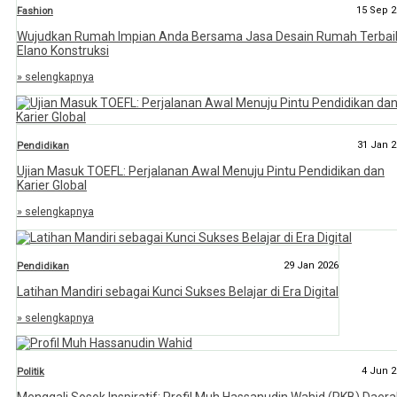
15 Sep 2
Fashion
Wujudkan Rumah Impian Anda Bersama Jasa Desain Rumah Terbai
Elano Konstruksi
» selengkapnya
31 Jan 2
Pendidikan
Ujian Masuk TOEFL: Perjalanan Awal Menuju Pintu Pendidikan dan
Karier Global
» selengkapnya
29 Jan 2026
Pendidikan
Latihan Mandiri sebagai Kunci Sukses Belajar di Era Digital
» selengkapnya
4 Jun 2
Politik