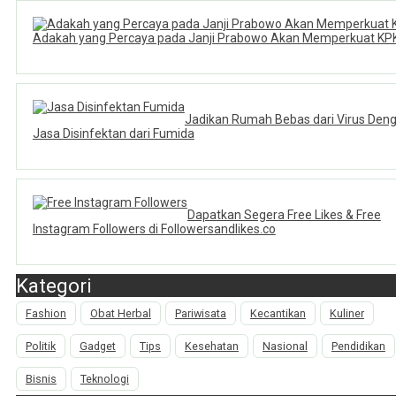
Adakah yang Percaya pada Janji Prabowo Akan Memperkuat KP
Jadikan Rumah Bebas dari Virus Den
Jasa Disinfektan dari Fumida
Dapatkan Segera Free Likes & Free
Instagram Followers di Followersandlikes.co
Kategori
Fashion
Obat Herbal
Pariwisata
Kecantikan
Kuliner
Politik
Gadget
Tips
Kesehatan
Nasional
Pendidikan
Bisnis
Teknologi