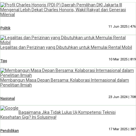
Mengenal Lebih Dekat Charles Honoris, Wakil Rakyat dari Generasi
Milenial
11 Jun 2025 |
476
Politik
Legalitas dan Perizinan yang Dibutuhkan untuk Memulai Rental Mobil
10 Mar 2025 |
819
Tips
Membangun Masa Depan Bersama: Kolaborasi Internasional dalam
Penelitian Ilmiah
23 Jun 2024 |
708
Nasional
Bagaimana Jika Tidak Lulus Uji Kompetensi Teknisi
Kesehatan Gigi? Ini Solusinya!
17 Mar 2025 |
387
Pendidikan