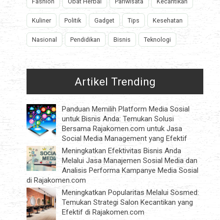
Fashion
Obat Herbal
Pariwisata
Kecantikan
Kuliner
Politik
Gadget
Tips
Kesehatan
Nasional
Pendidikan
Bisnis
Teknologi
Artikel Trending
Panduan Memilih Platform Media Sosial
untuk Bisnis Anda: Temukan Solusi
Bersama Rajakomen.com untuk Jasa
Social Media Management yang Efektif
Meningkatkan Efektivitas Bisnis Anda
Melalui Jasa Manajemen Sosial Media dan
Analisis Performa Kampanye Media Sosial
di Rajakomen.com
Meningkatkan Popularitas Melalui Sosmed:
Temukan Strategi Salon Kecantikan yang
Efektif di Rajakomen.com