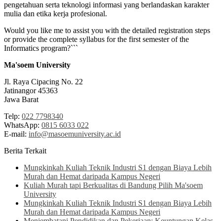
pengetahuan serta teknologi informasi yang berlandaskan karakter
mulia dan etika kerja profesional.
Would you like me to assist you with the detailed registration steps
or provide the complete syllabus for the first semester of the
Informatics program?```
Ma'soem University
Jl. Raya Cipacing No. 22
Jatinangor 45363
Jawa Barat
Telp:
022 7798340
WhatsApp:
0815 6033 022
E-mail:
info@masoemuniversity.ac.id
Berita Terkait
Mungkinkah Kuliah Teknik Industri S1 dengan Biaya Lebih
Murah dan Hemat daripada Kampus Negeri
Kuliah Murah tapi Berkualitas di Bandung Pilih Ma'soem
University
Mungkinkah Kuliah Teknik Industri S1 dengan Biaya Lebih
Murah dan Hemat daripada Kampus Negeri
Menjembatani Pendidikan dan Pekerjaan: Keuntungan Kelas