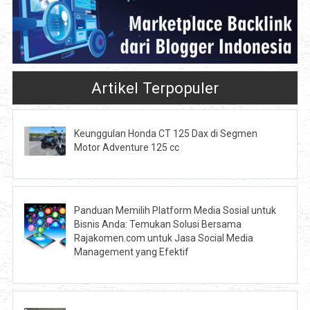
Artikel Terpopuler
Keunggulan Honda CT 125 Dax di Segmen
Motor Adventure 125 cc
Panduan Memilih Platform Media Sosial untuk
Bisnis Anda: Temukan Solusi Bersama
Rajakomen.com untuk Jasa Social Media
Management yang Efektif