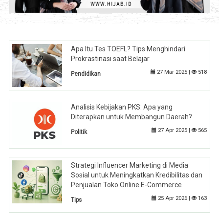
Apa Itu Tes TOEFL? Tips Menghindari
Prokrastinasi saat Belajar
27 Mar 2025 |
518
Pendidikan
Analisis Kebijakan PKS: Apa yang
Diterapkan untuk Membangun Daerah?
27 Apr 2025 |
565
Politik
Strategi Influencer Marketing di Media
Sosial untuk Meningkatkan Kredibilitas dan
Penjualan Toko Online E-Commerce
25 Apr 2026 |
163
Tips