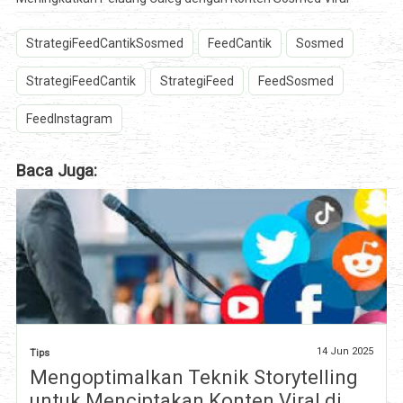
StrategiFeedCantikSosmed
FeedCantik
Sosmed
StrategiFeedCantik
StrategiFeed
FeedSosmed
FeedInstagram
Baca Juga:
14 Jun 2025
Tips
Mengoptimalkan Teknik Storytelling
untuk Menciptakan Konten Viral di