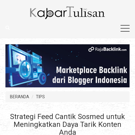
BERANDA
TIPS
Strategi Feed Cantik Sosmed untuk
Meningkatkan Daya Tarik Konten
Anda