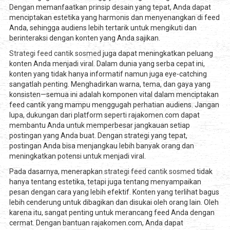
Dengan memanfaatkan prinsip desain yang tepat, Anda dapat
menciptakan estetika yang harmonis dan menyenangkan di feed
Anda, sehingga audiens lebih tertarik untuk mengikuti dan
berinteraksi dengan konten yang Anda sajikan.
Strategi feed cantik sosmed
juga dapat meningkatkan peluang
konten Anda menjadi viral. Dalam dunia yang serba cepat ini,
konten yang tidak hanya informatif namun juga eye-catching
sangatlah penting. Menghadirkan warna, tema, dan gaya yang
konsisten—semua ini adalah komponen vital dalam menciptakan
feed cantik yang mampu menggugah perhatian audiens. Jangan
lupa, dukungan dari platform seperti rajakomen.com dapat
membantu Anda untuk memperbesar jangkauan setiap
postingan yang Anda buat. Dengan strategi yang tepat,
postingan Anda bisa menjangkau lebih banyak orang dan
meningkatkan potensi untuk menjadi viral.
Pada dasarnya, menerapkan
strategi feed cantik sosmed
tidak
hanya tentang estetika, tetapi juga tentang menyampaikan
pesan dengan cara yang lebih efektif. Konten yang terlihat bagus
lebih cenderung untuk dibagikan dan disukai oleh orang lain. Oleh
karena itu, sangat penting untuk merancang feed Anda dengan
cermat. Dengan bantuan rajakomen.com, Anda dapat