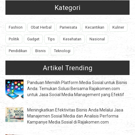
Kategori
Fashion
Obat Herbal
Pariwisata
Kecantikan
Kuliner
Politik
Gadget
Tips
Kesehatan
Nasional
Pendidikan
Bisnis
Teknologi
Artikel Trending
Panduan Memilih Platform Media Sosial untuk Bisnis
Anda: Temukan Solusi Bersama Rajakomen.com
untuk Jasa Social Media Management yang Efektif
Meningkatkan Efektivitas Bisnis Anda Melalui Jasa
Manajemen Sosial Media dan Analisis Performa
Kampanye Media Sosial di Rajakomen.com