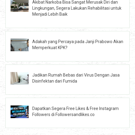
Akibat Narkoba Bisa Sangat Merusak Diri dan
Lingkungan, Segera Lakukan Rehabilitasi untuk
Menjadi Lebih Baik
Adakah yang Percaya pada Janji Prabowo Akan
Memperkuat KPK?
Jadikan Rumah Bebas dari Virus Dengan Jasa
Disinfektan dari Fumida
Dapatkan Segera Free Likes & Free Instagram
Followers di Followersandlikes.co