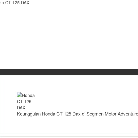
Nasional
5 Okt 2024
Keunggulan Honda CT 125
Dax di Segmen Motor
Adventure 125 cc
» selengkapnya
Keunggulan Honda CT 125 Dax di Segmen Motor Adventure