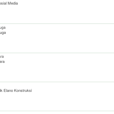
osial Media
Juga
ara
 Elano Konstruksi