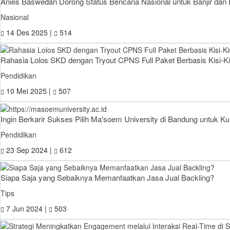
Anies Baswedan Dorong Status Bencana Nasional untuk Banjir dan L
Nasional
14 Des 2025 |
514
Rahasia Lolos SKD dengan Tryout CPNS Full Paket Berbasis Kisi-Ki
Pendidikan
10 Mei 2025 |
507
Ingin Berkarir Sukses Pilih Ma'soem University di Bandung untuk Kul
Pendidikan
23 Sep 2024 |
612
Siapa Saja yang Sebaiknya Memanfaatkan Jasa Jual Backling?
Tips
7 Jun 2024 |
503