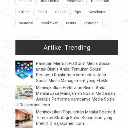
Fashion
Obat Herbal
Pariwisata
Kecantikan
Kuliner
Politik
Gadget
Tips
Kesehatan
Nasional
Pendidikan
Bisnis
Teknologi
Artikel Trending
Panduan Memilih Platform Media Sosial
untuk Bisnis Anda: Temukan Solusi
Bersama Rajakomen.com untuk Jasa
Social Media Management yang Efektif
Meningkatkan Efektivitas Bisnis Anda
Melalui Jasa Manajemen Sosial Media dan
Analisis Performa Kampanye Media Sosial
di Rajakomen.com
Meningkatkan Popularitas Melalui Sosmed:
Temukan Strategi Salon Kecantikan yang
Efektif di Rajakomen.com