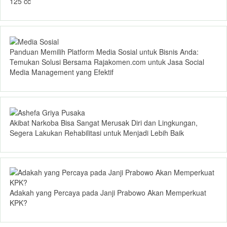
125 cc
Panduan Memilih Platform Media Sosial untuk Bisnis Anda:
Temukan Solusi Bersama Rajakomen.com untuk Jasa Social
Media Management yang Efektif
Akibat Narkoba Bisa Sangat Merusak Diri dan Lingkungan,
Segera Lakukan Rehabilitasi untuk Menjadi Lebih Baik
Adakah yang Percaya pada Janji Prabowo Akan Memperkuat
KPK?