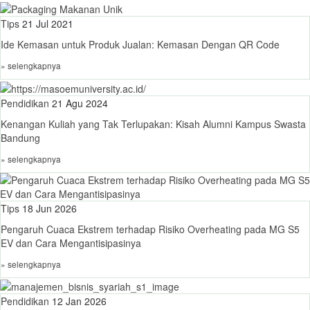
Tips
21 Jul 2021
Ide Kemasan untuk Produk Jualan: Kemasan Dengan QR Code
» selengkapnya
Pendidikan
21 Agu 2024
Kenangan Kuliah yang Tak Terlupakan: Kisah Alumni Kampus Swasta
Bandung
» selengkapnya
Tips
18 Jun 2026
Pengaruh Cuaca Ekstrem terhadap Risiko Overheating pada MG S5
EV dan Cara Mengantisipasinya
» selengkapnya
Pendidikan
12 Jan 2026