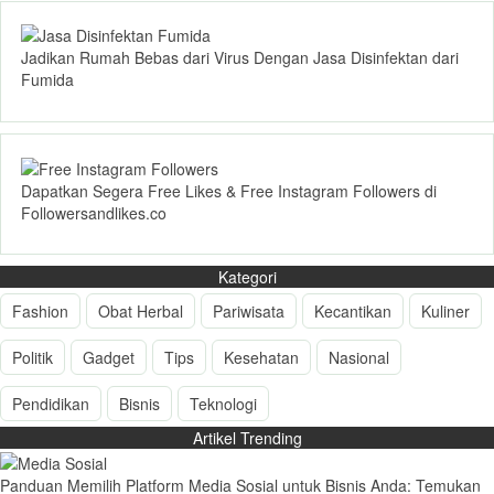
Jadikan Rumah Bebas dari Virus Dengan Jasa Disinfektan dari
Fumida
Dapatkan Segera Free Likes & Free Instagram Followers di
Followersandlikes.co
Kategori
Fashion
Obat Herbal
Pariwisata
Kecantikan
Kuliner
Politik
Gadget
Tips
Kesehatan
Nasional
Pendidikan
Bisnis
Teknologi
Artikel Trending
Panduan Memilih Platform Media Sosial untuk Bisnis Anda: Temukan