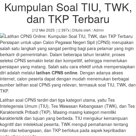
Kumpulan Soal TIU, TWK,
dan TKP Terbaru
12 Mei 2025
|
397x
| Ditulis oleh :
Admin
Persiapan untuk ujian Calon Pegawai Negeri Sipil (CPNS) merupakan
salah satu langkah yang sangat penting bagi para pelamar yang ingin
berkarir di pemerintahan. Dalam beberapa tahun terakhir, proses
seleksi CPNS semakin ketat dan kompetitif, sehingga memerlukan
persiapan yang matang. Salah satu cara efektif untuk mempersiapkan
diri adalah melalui
latihan CPNS online
. Dengan adanya akses
internet, calon peserta dapat dengan mudah menemukan berbagai
sumber latihan soal CPNS yang relevan, termasuk soal TIU, TWK, dan
TKP.
Latihan soal CPNS terdiri dari tiga kategori utama, yaitu Tes
Intelegensia Umum (TIU), Tes Wawasan Kebangsaan (TWK), dan Tes
Karakteristik Pribadi (TKP). Masing-masing kategori memiliki
karakteristik dan tujuan yang berbeda. TIU mengukur kemampuan
kognitif dan intelektual peserta, TWK menguji pemahaman tentang
nilai-nilai kebangsaan, dan TKP berfokus pada aspek kepribadian